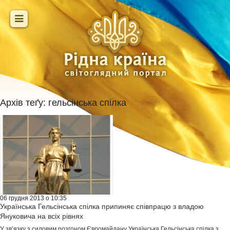
Архів теґу:
гельсінська спілка
06 грудня 2013 о 10:35
Українська Гельсінська спілка припиняє співпрацю з владою
Януковича на всіх рівнях
У зв’язку з силовим розгоном Євромайдану Українська Гельсінська спілка з