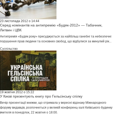
23 листопада 2012 о 14:44
Серед номінантів на антипремію «Будяк-2012» — Табачник,
Литвин і ЦВК
Антипремія «Будяк року» присуджується за найбільш ганебні та небезпечні
порушення прав людини та основних свобод, що відбулися за минулий рік...
Суспільство
19 жовтня 2012 о 15:22
У Києві презентують книгу про Гельсінську спілку
Вечір презентації книжки, що отримала у вересні відзнаку Міжнародного
форуму видавців, розпочнеться у великій конференц-залі Київського будинку
вчителя в понеділок, 22 жовтня о 18:00.