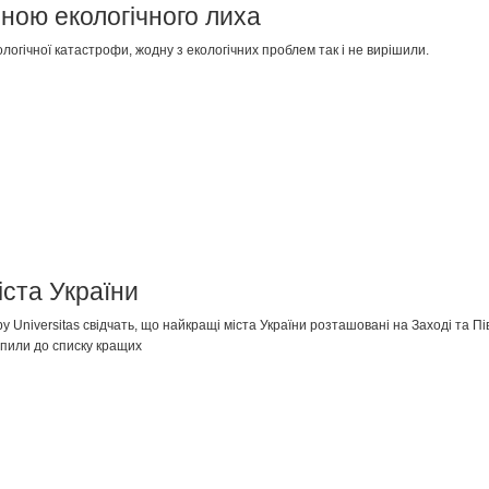
ною екологічного лиха
огічної катастрофи, жодну з екологічних проблем так і не вирішили.
ста України
Universitas свідчать, що найкращі міста України розташовані на Заході та Півд
апили до списку кращих