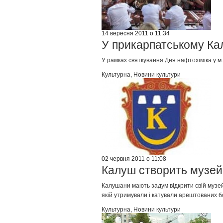
14 вересня 2011 о 11:34
У прикарпатському Кал
У рамках святкування Дня нафтохіміка у м. 
Культурна
,
Новини культури
02 червня 2011 о 11:08
Калуш створить музей
Калушани мають задум відкрити свій музей
якій утримували і катували арештованих б
Культурна
,
Новини культури