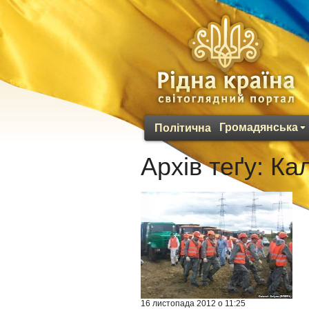
Громадянська
Політична
Архів теґу:
Ка
16 листопада 2012 о 11:25