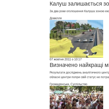
Калуш залишається зо
За два роки оголошення Калуша зоною екол
Довкілля
07 жовтня 2011 о 10:17
Визначено найкращі мі
Результати досліджень аналітичного центру 
обласні центри попри свій статус не потр
Громадянська
,
Суспільство