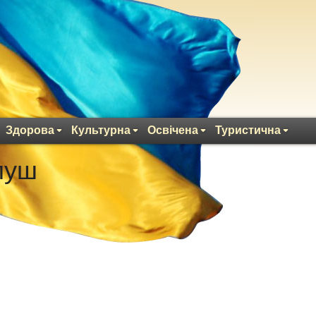
Здорова
Культурна
Освічена
Туристична
луш