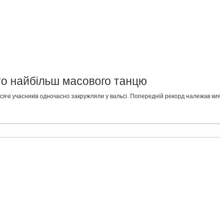
то найбільш масового танцю
ячі учасників одночасно закружляли у вальсі. Попередній рекорд належав киян