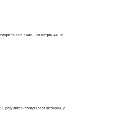
іри та вага якого – 20 метрів, 440 кг.
56 року використовувалося як тюрма, у