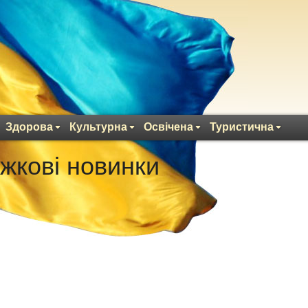
Здорова
Культурна
Освічена
Туристична
жкові новинки