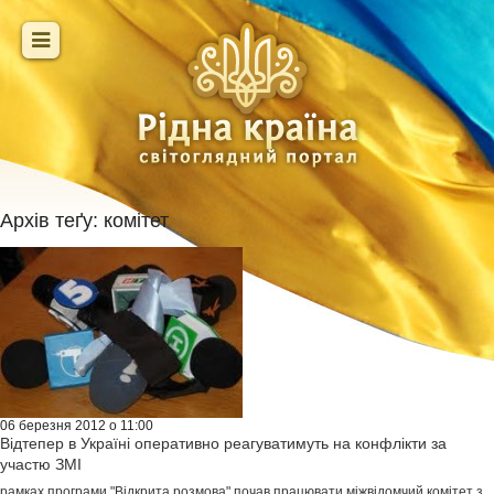
Архів теґу:
комітет
06 березня 2012 о 11:00
Відтепер в Україні оперативно реагуватимуть на конфлікти за
участю ЗМІ
рамках програми "Відкрита розмова" почав працювати міжвідомчий комітет з