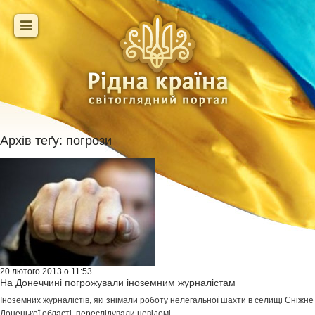
Архів теґу:
погрози
20 лютого 2013 о 11:53
На Донеччині погрожували іноземним журналістам
Іноземних журналістів, які знімали роботу нелегальної шахти в селищі Сніжне
Донецької області, переслідували невідомі.