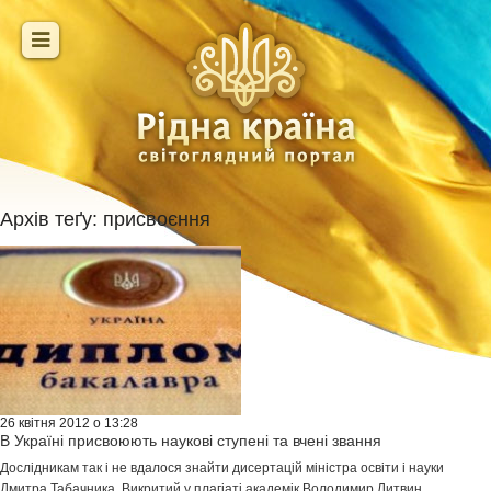
Архів теґу:
присвоєння
26 квітня 2012 о 13:28
В Україні присвоюють наукові ступені та вчені звання
Дослідникам так і не вдалося знайти дисертацій міністра освіти і науки
Дмитра Табачника. Викритий у плагіаті академік Володимир Литвин