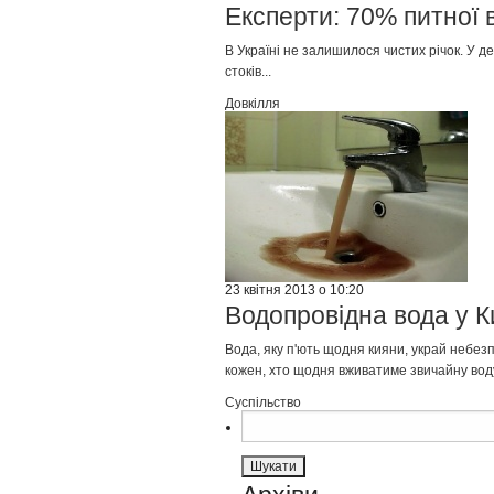
Експерти: 70% питної 
В Україні не залишилося чистих річок. У д
стоків...
Довкілля
23 квітня 2013 о 10:20
Водопровідна вода у 
Вода, яку п'ють щодня кияни, украй небезп
кожен, хто щодня вживатиме звичайну воду
Суспільство
Пошук: