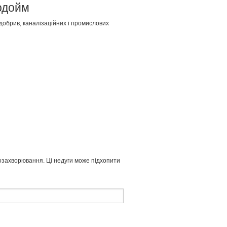
водойм
 добрив, каналізаційних і промислових
нкозахворювання. Ці недуги може підхопити