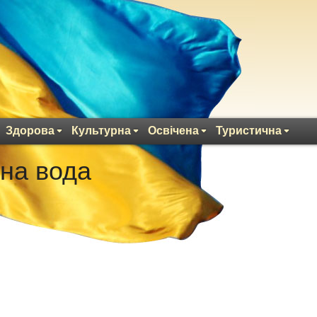
Здорова
Культурна
Освічена
Туристична
на вода