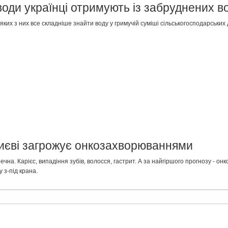
води українці отримують із забруднених 
еяких з них все складніше знайти воду у гримучій суміші сільськогосподарських
Києві загрожує онкозахворюваннями
ечна. Карієс, випадіння зубів, волосся, гастрит. А за найгіршого прогнозу - о
 з-під крана.