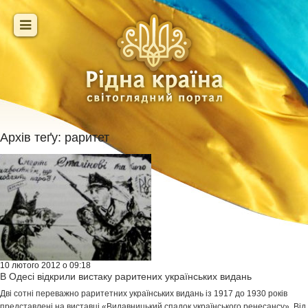
Архів теґу:
раритет
10 лютого 2012 о 09:18
В Одесі відкрили вистаку раритених українських видань
Дві сотні переважно раритетних українських видань із 1917 до 1930 років
представлені на виставці «Видавницький спадок українського ренесансу». Від