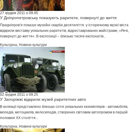
27 грудня 2011 о 09:45
У Дніпропетровську показують раритети, повернуті до життя
Придніпров’я показує музейні скарби десятиліття: у історичному музеї міста
відкрили виставку унікальних раритетів, відреставрованих майстрами, «Речі,
повернуті до життя». В експозиції – близько тисячі експонатів...
Культурна
,
Новини культури
02 грудня 2011 о 09:25
У Запоріжжі відкрили музей раритетних авто
В колекції представлено близько сотні унікальних екземплярів - автомобілів,
мопедів, мотоциклів, велосипедів, створених світовим автопромом в першій
половині XX століття...
Культурна
,
Новини культури