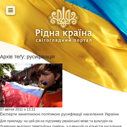
Архів теґу:
русифікація
07 квітня 2011 о 13:31
Експерти занепокоєні політикою русифікації населення України
Для прикладу: на цей рік на підтримку української мови та культури на
Львівщині виділено півмільйона гривень, а в меншій за кількістю населення