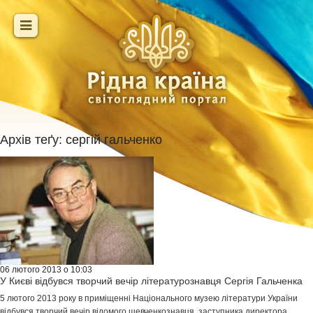
Архів теґу:
сергій гальченко
06 лютого 2013 о 10:03
У Києві відбувся творчий вечір літературознавця Сергія Гальченка
5 лютого 2013 року в приміщенні Національного музею літератури України
відбувся творчий вечір відомого шевченкознавця, заступника директора