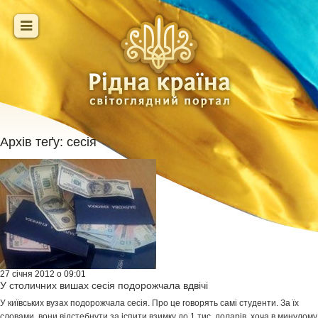
Архів теґу:
сесія
27 січня 2012 о 09:01
У столичних вишах сесія подорожчала вдвічі
У київських вузах подорожчала сесія. Про це говорять самі студенти. За їх
словами, вони відстебнути за іспити взимку до 1 тис. доларів, хоча в минулому