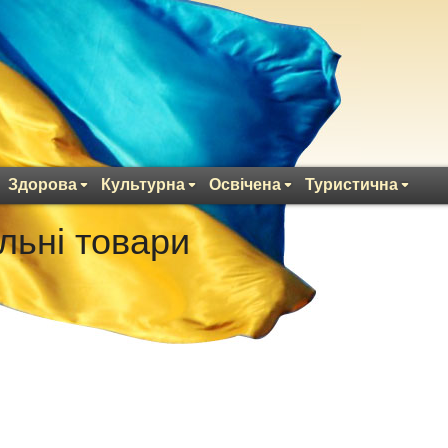
Здорова
Культурна
Освічена
Туристична
льні товари