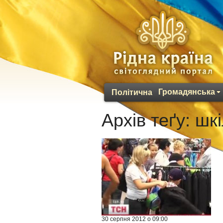
Громадянська
Політична
Архів теґу:
шкі
30 серпня 2012 о 09:00