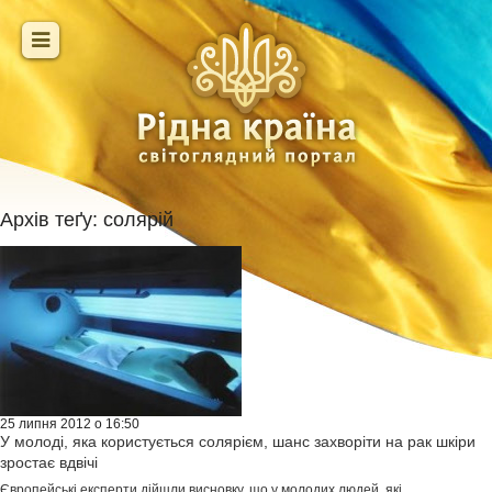
Архів теґу:
солярій
25 липня 2012 о 16:50
У молоді, яка користується солярієм, шанс захворіти на рак шкіри
зростає вдвічі
Європейські експерти дійшли висновку, що у молодих людей, які