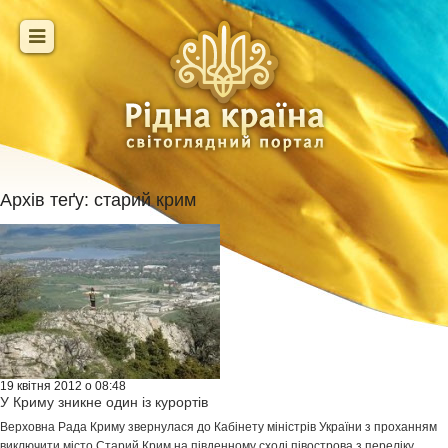
Архів теґу:
старий крим
19 квітня 2012 о 08:48
У Криму зникне один із курортів
Верховна Рада Криму звернулася до Кабінету міністрів України з проханням
виключити місто Старий Крим на південному сході півострова з переліку