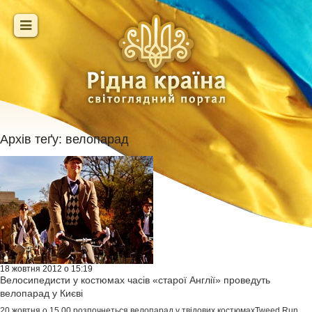
Архів теґу:
велопарад
18 жовтня 2012 о 15:19
Велосипедисти у костюмах часів «старої Англії» проведуть
велопарад у Києві
20 жовтня о 15.00 розпочнеться велопарад у твідових костюмахTweed Run.