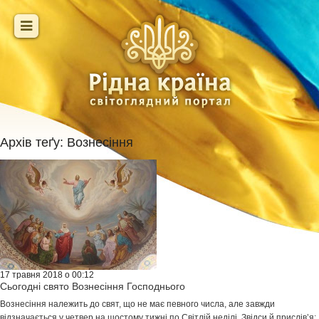
Архів теґу:
Вознесіння
17 травня 2018 о 00:12
Сьогодні свято Вознесіння Господнього
Вознесіння належить до свят, що не має певного числа, але завжди
відзначається у четвер на шостому тижні по Світлій неділі. Звідси й прислів’я: