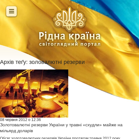
Архів теґу:
золовалютні резерви
08 червня 2012 о 12:36
Золотовалютні резерви України у травні «схудли» майже на
мільярд доларів
Обсяг золотовалютних резервів України протягом травня 2012 року