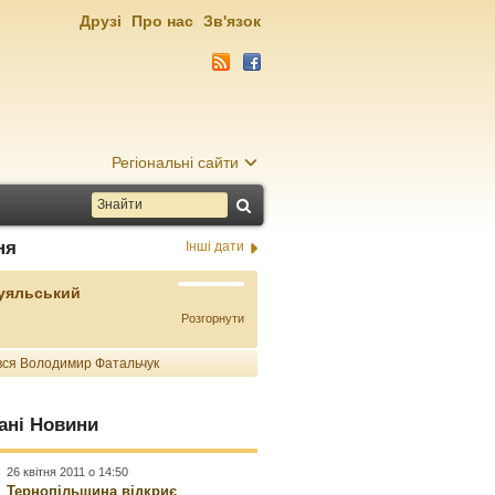
Друзі
Про нас
Зв'язок
Регіональні сайти
ня
Інші дати
Буяльський
Розгорнути
ся Володимир Фатальчук
ані Новини
26 квітня 2011 о 14:50
Тернопільщина відкриє