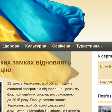
Здорова
Культурна
Освічена
Туристична
6 серп
ьких замках відновлять
Ілля 
ацію
Народив
12 замків Тернопільської області будуть
охоплені програмою відновлення і розвитку
фортифікаційних споруд, розрахованою
Пов’яз
до 2015 року. Про це заявив голова
Тернопільської обласної державної
адміністрації Михайло Цимбалюк в інтерв`ю