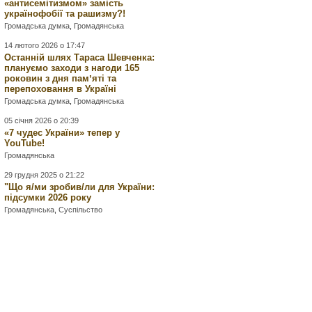
«антисемітизмом» замість
українофобії та рашизму?!
Громадська думка
,
Громадянська
14 лютого 2026 о 17:47
Останній шлях Тараса Шевченка:
плануємо заходи з нагоди 165
роковин з дня памʼяті та
перепоховання в Україні
Громадська думка
,
Громадянська
05 січня 2026 о 20:39
«7 чудес України» тепер у
YouTube!
Громадянська
29 грудня 2025 о 21:22
"Що я/ми зробив/ли для України:
підсумки 2026 року
Громадянська
,
Суспільство