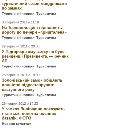
туристичний сезон мандрівками
по замках
Туристичні новини
,
Туристична
30 березня 2011 о 11:18
На Тернопільщині відновлять
дорогу до печери «Кришталева»
Туристичні новини
,
Туристична
29 вересня 2011 о 20:03
У Підгорецькому замку не буде
резиденції Президента, — речник
АП
Туристичні новини
,
Туристична
28 вересня 2011 о 19:00
Золочівський замок обіцяють
повністю відреставрувати
наступного року
Туристичні новини
,
Туристична
29 червня 2012 о 14:23
У замках Львівщини показують
гігантські полотна воєнних
баталій. ФОТО
Новини культури