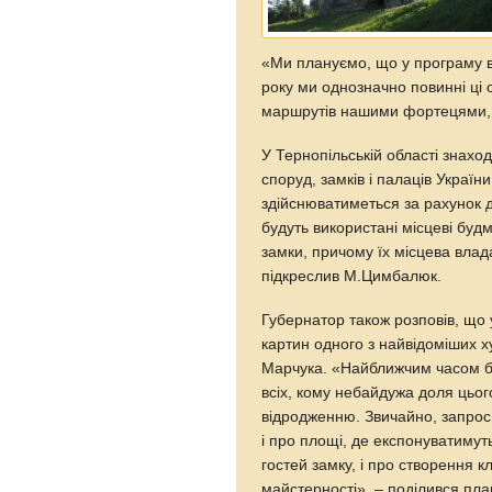
«Ми плануємо, що у програму вв
року ми однозначно повинні ці о
маршрутів нашими фортецями, з
У Тернопільській області знахо
споруд, замків і палаців Украї
здійснюватиметься за рахунок д
будуть використані місцеві будм
замки, причому їх місцева вла
підкреслив М.Цимбалюк.
Губернатор також розповів, що
картин одного з найвідоміших 
Марчука. «Найближчим часом бу
всіх, кому небайдужа доля цьог
відродженню. Звичайно, запроси
і про площі, де експонуватимут
гостей замку, і про створення к
майстерності», – поділився пл