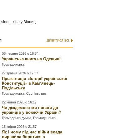
а
sinoptik.ua
у Вінниці
и
Дивитися всі
08 червня 2026 о 16:34
Українська книга на Одещині
Громадянська
27 травня 2026 о 17:37
Презентація «Історії української
Конституції» в Камʼянець-
Подільську
Громадянська
,
Суспільство
22 квітня 2026 о 16:17
Чи діждемося ми поваги до
українців у воюючій Україні?
Громадська думка
,
Громадянська
15 квітня 2026 о 21:57
Як і чому під час війни влада
вирішила боротися з