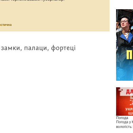
истична
Погода
Погода у
вологість: