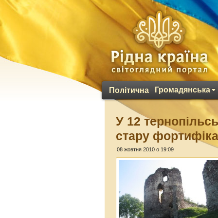
Громадянська
Політична
У 12 тернопільс
стару фортифік
08 жовтня 2010 о 19:09