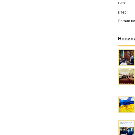
тиск:
вітер:
Погода н
Новин