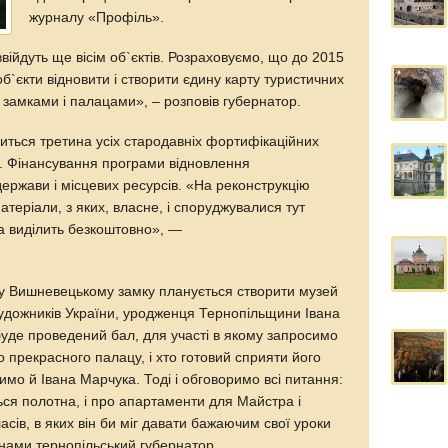
журналу «Профіль».
ійдуть ще вісім об`єктів. Розраховуємо, що до 2015
б`єкти відновити і створити єдину карту туристичних
амками і палацами», – розповів губернатор.
диться третина усіх стародавніх фортифікаційних
ни. Фінансування програми відновлення
ержави і місцевих ресурсів. «На реконструкцію
атеріали, з яких, власне, і споруджувалися тут
да виділить безкоштовно», —
 у Вишневецькому замку планується створити музей
художників України, уродженця Тернопільщини Івана
де проведений бал, для участі в якому запросимо
о прекрасного палацу, і хто готовий сприяти його
мо й Івана Марчука. Тоді і обговоримо всі питання:
ься полотна, і про апартаменти для Майстра і
ласів, в яких він би міг давати бажаючим свої уроки
анами тернопільський губернатор.