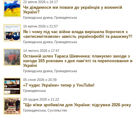
22 квітня 2026 о 16:17
Чи діждемося ми поваги до українців у воюючій
Україні?
Громадська думка
,
Громадянська
15 квітня 2026 о 21:57
Як і чому під час війни влада вирішила боротися з
«антисемітизмом» замість українофобії та рашизму?!
Громадська думка
,
Громадянська
14 лютого 2026 о 17:47
Останній шлях Тараса Шевченка: плануємо заходи з
нагоди 165 роковин з дня памʼяті та перепоховання в
Україні
Громадська думка
,
Громадянська
05 січня 2026 о 20:39
«7 чудес України» тепер у YouTube!
Громадянська
29 грудня 2025 о 21:22
"Що я/ми зробив/ли для України: підсумки 2026 року
Громадянська
,
Суспільство