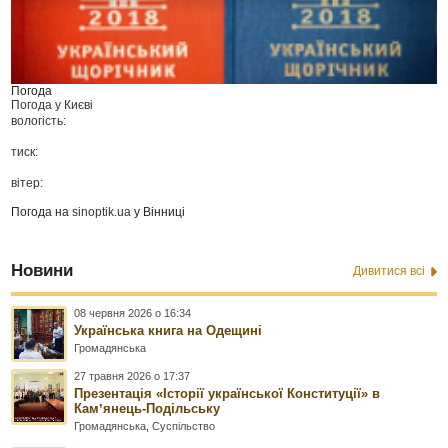
Погода
Погода у
Києві
вологість:
тиск:
вітер:
Погода на
sinoptik.ua
у Вінниці
Новини
Дивитися всі
08 червня 2026 о 16:34
Українська книга на Одещині
Громадянська
27 травня 2026 о 17:37
Презентація «Історії української Конституції» в
Камʼянець-Подільську
Громадянська
,
Суспільство