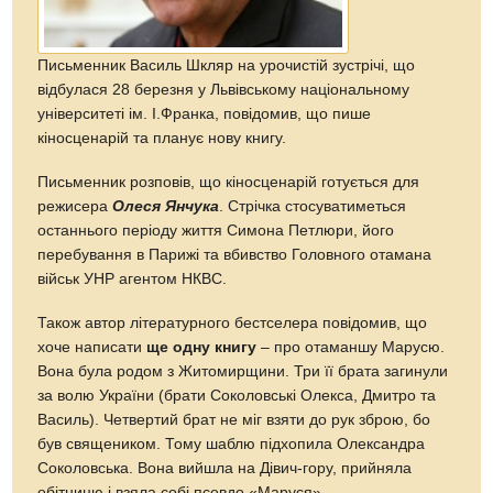
Письменник Василь Шкляр на урочистій зустрічі, що
відбулася 28 березня у Львівському національному
університеті ім. І.Франка, повідомив, що пише
кіносценарій та планує нову книгу.
Письменник розповів, що кіносценарій готується для
режисера
Олеся Янчука
. Стрічка стосуватиметься
останнього періоду життя Симона Петлюри, його
перебування в Парижі та вбивство Головного отамана
військ УНР агентом НКВС.
Також автор літературного бестселера повідомив, що
хоче написати
ще одну книгу
– про отаманшу Марусю.
Вона була родом з Житомирщини. Три її брата загинули
за волю України (брати Соколовські Олекса, Дмитро та
Василь). Четвертий брат не міг взяти до рук зброю, бо
був священиком. Тому шаблю підхопила Олександра
Соколовська. Вона вийшла на Дівич-гору, прийняла
обітницю і взяла собі псевдо «Маруся».