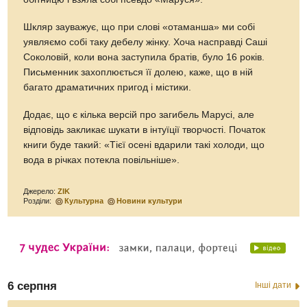
Шкляр зауважує, що при слові «отаманша» ми собі
уявляємо собі таку дебелу жінку. Хоча насправді Саші
Соколовій, коли вона заступила братів, було 16 років.
Письменник захоплюється її долею, каже, що в ній
багато драматичних пригод і містики.
Додає, що є кілька версій про загибель Марусі, але
відповідь закликає шукати в інтуїції творчості. Початок
книги буде такий: «Тієї осені вдарили такі холоди, що
вода в річках потекла повільніше».
Джерело:
ZIK
Розділи:
Культурна
Новини культури
6 серпня
Інші дати