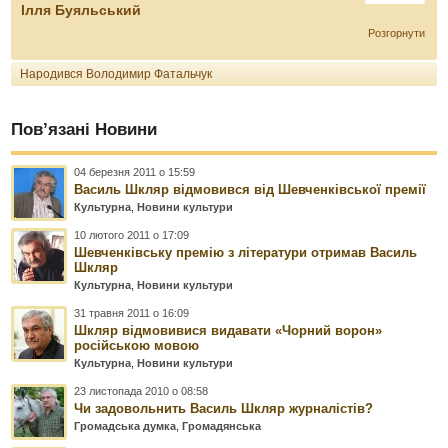
Ілля Буяльський
Розгорнути
Народився Володимир Фатальчук
Пов’язані Новини
04 березня 2011 о 15:59
Василь Шкляр відмовився від Шевченківської премії
Культурна
,
Новини культури
10 лютого 2011 о 17:09
Шевченківську премію з літератури отримав Василь
Шкляр
Культурна
,
Новини культури
31 травня 2011 о 16:09
Шкляр відмовивися видавати «Чорний ворон»
російською мовою
Культурна
,
Новини культури
23 листопада 2010 о 08:58
Чи задовольнить Василь Шкляр журналістів?
Громадська думка
,
Громадянська