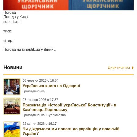
Погода
Погода у
Києві
вологість:
тиск:
вітер:
Погода на
sinoptik.ua
у Вінниці
Новини
Дивитися всі
08 червня 2026 о 16:34
Українська книга на Одещині
Громадянська
27 травня 2026 о 17:37
Презентація «Історії української Конституції» в
Камʼянець-Подільську
Громадянська
,
Суспільство
22 квітня 2026 о 16:17
Чи діждемося ми поваги до українців у воюючій
Україні?