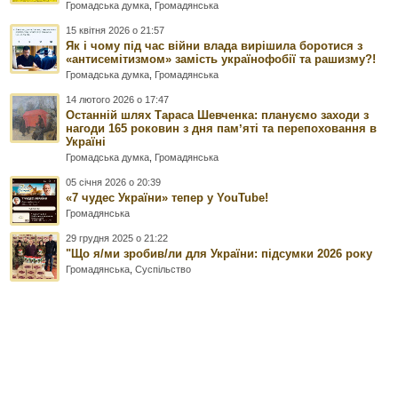
Громадська думка
,
Громадянська
15 квітня 2026 о 21:57
Як і чому під час війни влада вирішила боротися з
«антисемітизмом» замість українофобії та рашизму?!
Громадська думка
,
Громадянська
14 лютого 2026 о 17:47
Останній шлях Тараса Шевченка: плануємо заходи з
нагоди 165 роковин з дня памʼяті та перепоховання в
Україні
Громадська думка
,
Громадянська
05 січня 2026 о 20:39
«7 чудес України» тепер у YouTube!
Громадянська
29 грудня 2025 о 21:22
"Що я/ми зробив/ли для України: підсумки 2026 року
Громадянська
,
Суспільство