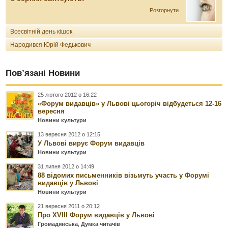
Розгорнути
Всесвітній день кішок
Народився Юрій Федькович
Пов’язані Новини
25 лютого 2012 о 16:22
«Форум видавців» у Львові цьогоріч відбудеться 12-16
вересня
Новини культури
13 вересня 2012 о 12:15
У Львові вирує Форум видавців
Новини культури
31 липня 2012 о 14:49
88 відомих письменників візьмуть участь у Форумі
видавців у Львові
Новини культури
21 вересня 2011 о 20:12
Про XVIII Форум видавців у Львові
Громадянська
,
Думка читачів