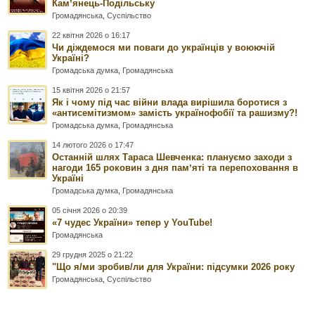
Камʼянець-Подільську
Громадянська
,
Суспільство
22 квітня 2026 о 16:17
Чи діждемося ми поваги до українців у воюючій
Україні?
Громадська думка
,
Громадянська
15 квітня 2026 о 21:57
Як і чому під час війни влада вирішила боротися з
«антисемітизмом» замість українофобії та рашизму?!
Громадська думка
,
Громадянська
14 лютого 2026 о 17:47
Останній шлях Тараса Шевченка: плануємо заходи з
нагоди 165 роковин з дня памʼяті та перепоховання в
Україні
Громадська думка
,
Громадянська
05 січня 2026 о 20:39
«7 чудес України» тепер у YouTube!
Громадянська
29 грудня 2025 о 21:22
"Що я/ми зробив/ли для України: підсумки 2026 року
Громадянська
,
Суспільство