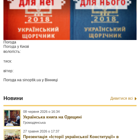
Погода
Погода у
Києві
вологість:
тиск:
вітер:
Погода на
sinoptik.ua
у Вінниці
Новини
Дивитися всі
08 червня 2026 о 16:34
Українська книга на Одещині
Громадянська
27 травня 2026 о 17:37
Презентація «Історії української Конституції» в