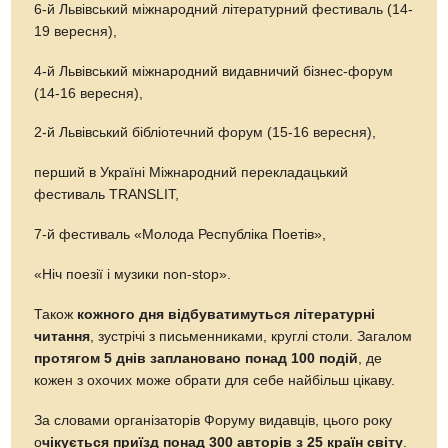
6-й Львівський міжнародний літературний фестиваль (14-
19 вересня),
4-й Львівський міжнародний видавничий бізнес-форум
(14-16 вересня),
2-й Львівський бібліотечний форум (15-16 вересня),
перший в Україні Міжнародний перекладацький
фестиваль TRANSLIT,
7-й фестиваль «Молода Республіка Поетів»,
«Ніч поезії і музики non-stop».
Також
кожного дня відбуватимуться літературні
читання
, зустрічі з письменниками, круглі столи. Загалом
протягом 5 днів заплановано понад 100 подій
, де
кожен з охочих може обрати для себе найбільш цікаву.
За словами організаторів Форуму видавців, цього року
о
чікується приїзд понад 300 авторів з 25 країн світу
.