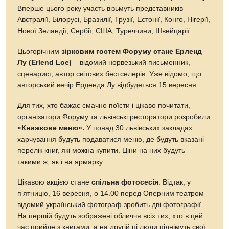
Вперше цього року участь візьмуть представників
Австралії, Білорусі, Бразилії, Грузії, Естонії, Конго, Нігерії,
Нової Зеландії, Сербії, США, Туреччини, Швейцарії.
Цьогорічним
зірковим гостем Форуму стане Ерленд
Лу (Erlend Loe)
– відомий норвезький письменник,
сценарист, автор світових бестселерів. Уже відомо, що
авторський вечір Ерденда Лу відбудеться 15 вересня.
Для тих, хто бажає смачно поїсти і цікаво почитати,
організатори Форуму та львівські ресторатори розробили
«Книжкове меню».
У понад 30 львівських закладах
харчування будуть подаватися меню, де будуть вказані
перелік книг, які можна купити. Ціни на них будуть
такими ж, як і на ярмарку.
Цікавою акцією стане
спільна фотосесія
. Відтак, у
п’ятницю, 16 вересня, о 14.00 перед Оперним театром
відомий український фотограф зробить дві фотографії.
На першій будуть зображені обличчя всіх тих, хто в цей
час прийде з книгами, а на другій ці люди піднімуть свої