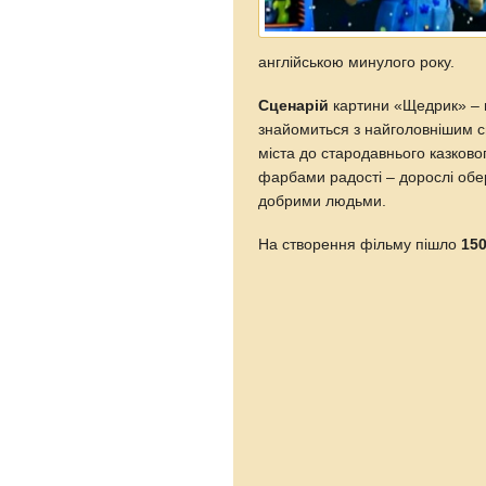
англійською минулого року.
Сценарій
картини «Щедрик» – ц
знайомиться з найголовнішим св
міста до стародавнього казковог
фарбами радості – дорослі обер
добрими людьми.
На створення фільму пішло
150