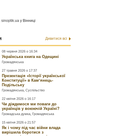
а
sinoptik.ua
у Вінниці
и
Дивитися всі
08 червня 2026 о 16:34
Українська книга на Одещині
Громадянська
27 травня 2026 о 17:37
Презентація «Історії української
Конституції» в Камʼянець-
Подільську
Громадянська
,
Суспільство
22 квітня 2026 о 16:17
Чи діждемося ми поваги до
українців у воюючій Україні?
Громадська думка
,
Громадянська
15 квітня 2026 о 21:57
Як і чому під час війни влада
вирішила боротися з