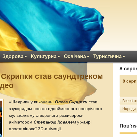
Здорова
Культурна
Освічена
Туристична
8 серп
 Скрипки став саундтреком
8 серп
ідео
Всесвітн
«Щедрик» у виконанні
Олега Скрипки
став
звукорядом нового однойменного новорічного
Народив
мультфільму створеного режисером-
аніматором
Степаном Ковалем
у жанрі
Пов’яз
пластилінової 3D-анімації.