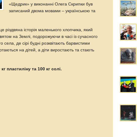
«Щедрик» у виконанні Олега Скрипки був
записаний двома мовами – українською та
е різдвяна історія маленького хлопчика, який
ятом на Землі, подорожуючи в часі із сучасного
о села, де сірі будні розквітають барвистими
таються на дітей, а діти виростають та стають
 кг пластиліну та 100 кг солі.