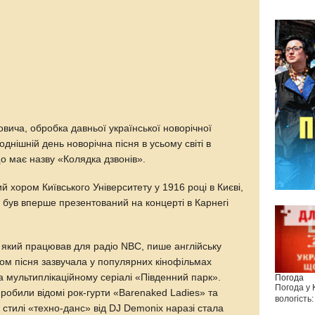
вича, обробка давньої української новорічної
днішній день новорічна пісня в усьому світі в
що має назву «Колядка дзвонів».
хором Київського Університету у 1916 році в Києві,
 був вперше презентований на концерті в Карнегі
, який працював для радіо NBC, пише англійську
дом пісня зазвучала у популярних кінофільмах
 мультиплікаційному серіалі «Південний парк».
Погода
Погода у
 робили відомі рок-гурти «Barenaked Ladies» та
вологість:
у стилі «техно-данс» від DJ Demonix наразі стала