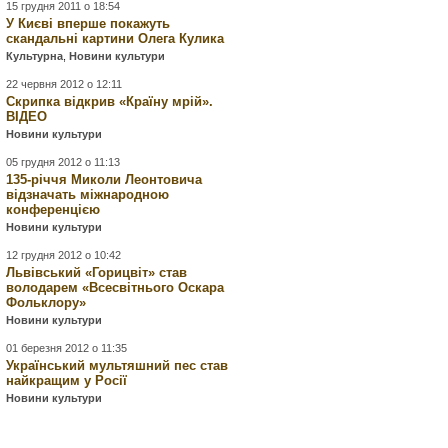
15 грудня 2011 о 18:54
У Києві вперше покажуть
скандальні картини Олега Кулика
Культурна
,
Новини культури
22 червня 2012 о 12:11
Скрипка відкрив «Країну мрій».
ВІДЕО
Новини культури
05 грудня 2012 о 11:13
135-річчя Миколи Леонтовича
відзначать міжнародною
конференцією
Новини культури
12 грудня 2012 о 10:42
Львівський «Горицвіт» став
володарем «Всесвітнього Оскара
Фольклору»
Новини культури
01 березня 2012 о 11:35
Український мультяшний пес став
найкращим у Росії
Новини культури