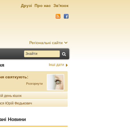
Друзі
Про нас
Зв'язок
Регіональні сайти
ня
Інші дати
ня святкують:
Розгорнути
ій день кішок
ся Юрій Федькович
ані Новини