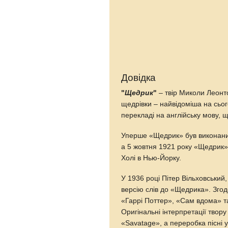
Довідка
"
Щедрик
"
– твір Миколи Леонто
щедрівки – найвідоміша на сього
перекладі на англійську мову, 
Уперше «Щедрик» був виконаний 
а 5 жовтня 1921 року «Щедрик»
Холі в Нью-Йорку.
У 1936 році Пітер Вільховський
версію слів до «Щедрика». Зго
«Гаррі Поттер», «Сам вдома» та
Оригінальні інтерпретації твору
«Savatage», а переробка пісні 