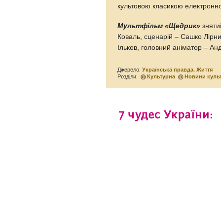
культовою класикою електронно
Мультфільм «Щедрик»
зняти
Коваль, сценарій – Сашко Лірн
Ільков, головний аніматор – Ан
Джерело:
Українська правда. Життя
Розділи:
Культурна
Новини куль