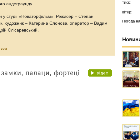
тиск:
го андеграунду.
вітер:
й у студії «Новаторфільм». Режисер – Степан
Погода н
ик, художник – Катерина Слонова, оператор – Вадим
дрій Слісаревський.
Новин
тури