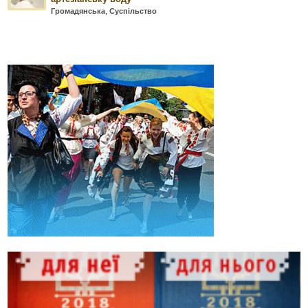
Громадянська
,
Суспільство