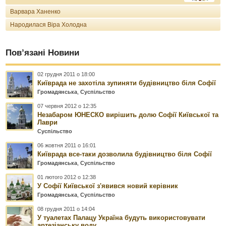
Варвара Ханенко
Народилася Віра Холодна
Пов’язані Новини
02 грудня 2011 о 18:00
Київрада не захотіла зупиняти будівництво біля Софії
Громадянська
,
Суспільство
07 червня 2012 о 12:35
Незабаром ЮНЕСКО вирішить долю Софії Київської та
Лаври
Суспільство
06 жовтня 2011 о 16:01
Київрада все-таки дозволила будівництво біля Софії
Громадянська
,
Суспільство
01 лютого 2012 о 12:38
У Софії Київської з'явився новий керівник
Громадянська
,
Суспільство
08 грудня 2011 о 14:04
У туалетах Палацу Україна будуть використовувати
артезіанську воду