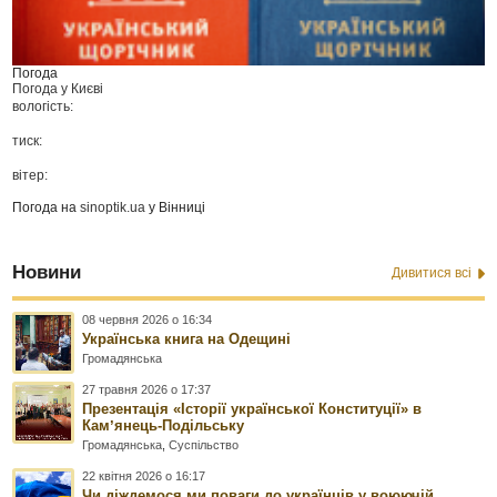
Погода
Погода у
Києві
вологість:
тиск:
вітер:
Погода на
sinoptik.ua
у Вінниці
Новини
Дивитися всі
08 червня 2026 о 16:34
Українська книга на Одещині
Громадянська
27 травня 2026 о 17:37
Презентація «Історії української Конституції» в
Камʼянець-Подільську
Громадянська
,
Суспільство
22 квітня 2026 о 16:17
Чи діждемося ми поваги до українців у воюючій