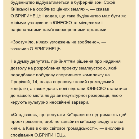
будівництво відбуватиметься в буферній зоні Софії
Київської на особливо цінних землях», — сказав
О.БРИГИНЕЦЬ і додав, що таке будівництво має бути як
мінімум узгоджене з ЮНЕСКО та місцевими і
національними пам’яткоохоронними органами.
«Зрозуміло, ніяких узгоджень не зроблено», —
зазначив О.БРИГИНЕЦЬ.
На думку депутата, прийняттям рішення про надання
дозволу на розроблення проекту землеустрою, який
передбачає побудову спортивного комплексу на
Прорізній, 14, влада спровокує новий громадський
конфлікт, а також дасть нові підстави ЮНЕСКО ставитися
до нашого міста як до антикультурної резервації, якою
керують культурно неосвічені варвари.
«Сподіваюсь, що депутати Київради не підтримають цей
проект рішення, щоб не ганьбити київську владу в очах
киян, а Київ в очах світової громадськості», — висловив
сподівання О.БРИГИНЕЦЬ.