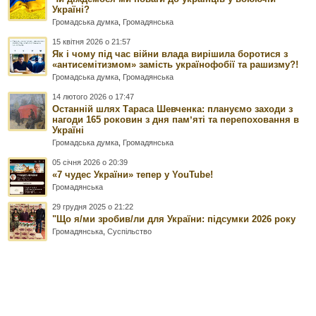
Україні?
Громадська думка
,
Громадянська
15 квітня 2026 о 21:57
Як і чому під час війни влада вирішила боротися з
«антисемітизмом» замість українофобії та рашизму?!
Громадська думка
,
Громадянська
14 лютого 2026 о 17:47
Останній шлях Тараса Шевченка: плануємо заходи з
нагоди 165 роковин з дня памʼяті та перепоховання в
Україні
Громадська думка
,
Громадянська
05 січня 2026 о 20:39
«7 чудес України» тепер у YouTube!
Громадянська
29 грудня 2025 о 21:22
"Що я/ми зробив/ли для України: підсумки 2026 року
Громадянська
,
Суспільство