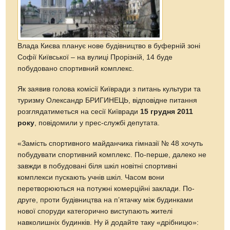
Влада Києва планує нове будівництво в буферній зоні
Софії Київської – на вулиці Прорізній, 14 буде
побудовано спортивний комплекс.
Як заявив голова комісії Київради з питань культури та
туризму Олександр БРИГИНЕЦЬ, відповідне питання
розглядатиметься на сесії Київради
15 грудня 2011
року
, повідомили у прес-службі депутата.
«Замість спортивного майданчика гімназії № 48 хочуть
побудувати спортивний комплекс. По-перше, далеко не
завжди в побудовані біля шкіл новітні спортивні
комплекси пускають учнів шкіл. Часом вони
перетворюються на потужні комерційні заклади. По-
друге, проти будівництва на п’ятачку між будинками
нової споруди категорично виступають жителі
навколишніх будинків. Ну й додайте таку «дрібницю»: