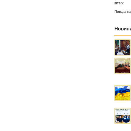
вітер:
Погода н
Новин