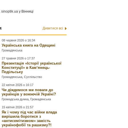
а
sinoptik.ua
у Вінниці
и
Дивитися всі
08 червня 2026 о 16:34
Українська книга на Одещині
Громадянська
27 травня 2026 о 17:37
Презентація «Історії української
Конституції» в Камʼянець-
Подільську
Громадянська
,
Суспільство
22 квітня 2026 о 16:17
Чи діждемося ми поваги до
українців у воюючій Україні?
Громадська думка
,
Громадянська
15 квітня 2026 о 21:57
Як і чому під час війни влада
вирішила боротися з
«антисемітизмом» замість
українофобії та рашизму?!