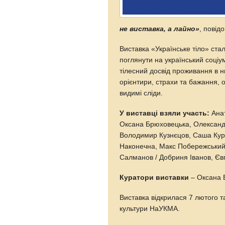
не виставка, а лайно»
, повід
Виставка «Українське тіло» ста
поглянути на український соціу
тілесний досвід проживання в нь
орієнтири, страхи та бажання, о
видимі сліди.
У виставці взяли участь:
Анат
Оксана Брюховецька, Олександр
Володимир Кузнєцов, Саша Кур
Наконечна, Макс Побережський
Салманов / Добриня Іванов, Єв
Куратори виставки
– Оксана Б
Виставка відкрилася 7 лютого 
культури НаУКМА.