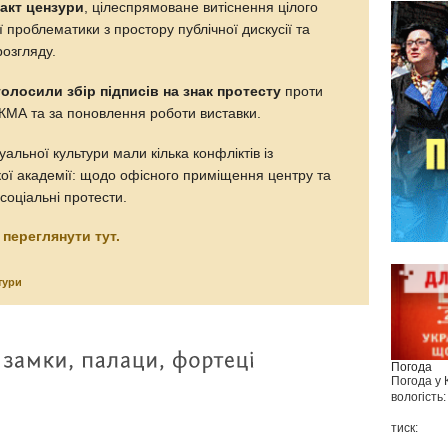
 акт цензури
, цілеспрямоване витіснення цілого
ї проблематики з простору публічної дискусії та
розгляду.
голосили збір підписів на знак протесту
проти
УКМА та за поновлення роботи виставки.
уальної культури мали кілька конфліктів із
ої академії: щодо офісного приміщення центру та
соціальні протести.
а
переглянути тут.
тури
Погода
Погода у
вологість:
тиск: