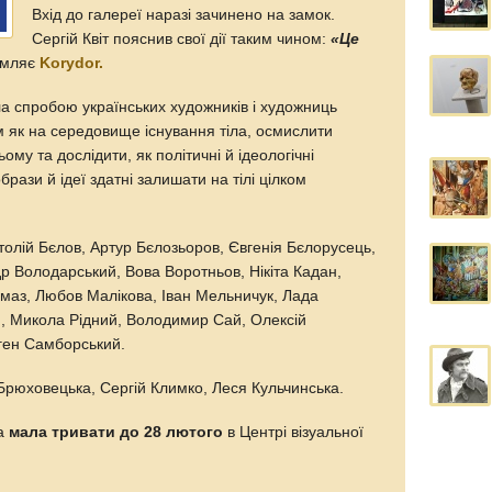
Вхід до галереї наразі зачинено на замок.
Сергій Квіт пояснив свої дії таким чином:
«Це
омляє
Korydor.
ла спробою українських художників і художниць
м як на середовище існування тіла, осмислити
ому та дослідити, як політичні й ідеологічні
брази й ідеї здатні залишати на тілі цілком
олій Бєлов, Артур Бєлозьоров, Євгенія Бєлорусець,
 Володарський, Вова Воротньов, Нікіта Кадан,
маз, Любов Малікова, Іван Мельничук, Лада
, Микола Рідний, Володимир Сай, Олексій
ген Самборський.
рюховецька, Сергій Климко, Леся Кульчинська.
та
мала тривати до 28 лютого
в Центрі візуальної