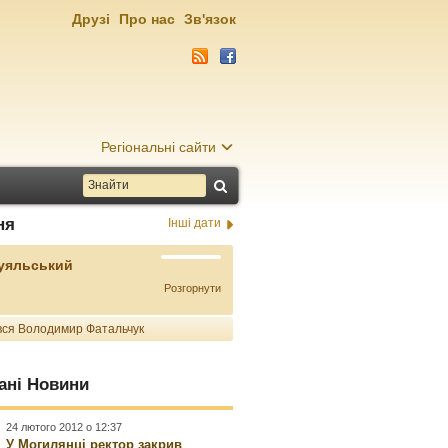
Друзі
Про нас
Зв'язок
Регіональні сайти
ня
Інші дати
Буяльський
Розгорнути
ся Володимир Фатальчук
ані Новини
24 лютого 2012 о 12:37
У Могилянці ректор закрив