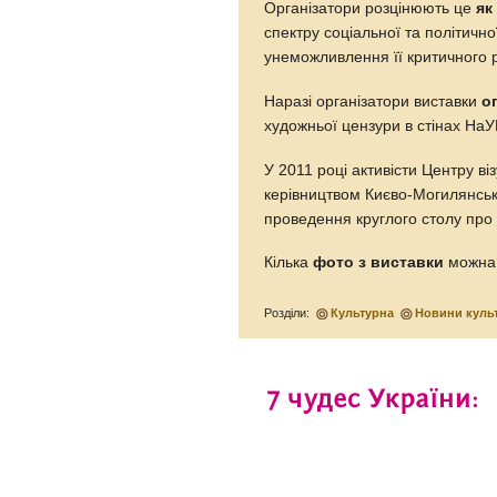
Організатори розцінюють це
як
спектру соціальної та політично
унеможливлення її критичного 
Наразі організатори виставки
о
художньої цензури в стінах На
У 2011 році активісти Центру віз
керівництвом Києво-Могилянськ
проведення круглого столу про 
Кілька
фото з виставки
можн
Розділи:
Культурна
Новини куль