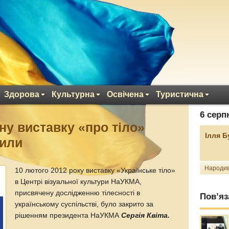
Здорова
Культурна
Освічена
Туристична
6 серп
у виставку «про тіло»
Ілля 
рили
Народив
10 лютого 2012 року виставку «Українське тіло»
в Центрі візуальної культури НаУКМА,
присвячену дослідженню тілесності в
Пов’яз
українському суспільстві, було закрито за
рішенням президента НаУКМА
Сергія Квіта.