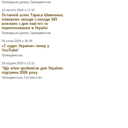
Громадська думка
,
Громадянська
14 лютого 2026 о 17:47
Останній шлях Тараса Шевченка:
плануємо заходи з нагоди 165
роковин з дня памʼяті та
перепоховання в Україні
Громадська думка
,
Громадянська
05 січня 2026 о 20:39
«7 чудес України» тепер у
YouTube!
Громадянська
29 грудня 2025 о 21:22
"Що я/ми зробив/ли для України:
підсумки 2026 року
Громадянська
,
Суспільство