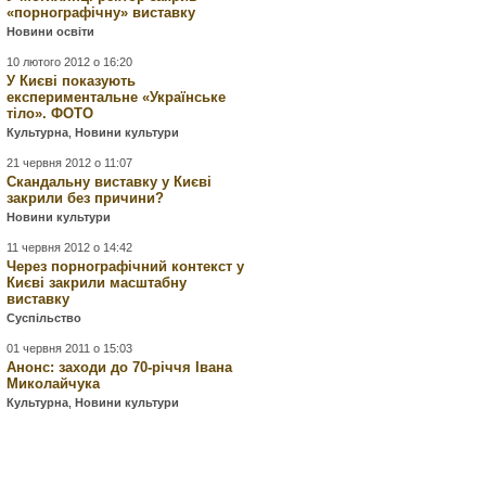
«порнографічну» виставку
Новини освіти
10 лютого 2012 о 16:20
У Києві показують
експериментальне «Українське
тіло». ФОТО
Культурна
,
Новини культури
21 червня 2012 о 11:07
Скандальну виставку у Києві
закрили без причини?
Новини культури
11 червня 2012 о 14:42
Через порнографічний контекст у
Києві закрили масштабну
виставку
Суспільство
01 червня 2011 о 15:03
Анонс: заходи до 70-річчя Івана
Миколайчука
Культурна
,
Новини культури