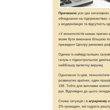
Причиною
усіх цих негативних 
обладнання на підприємствах, 
у модернізацію та відсутність з
«У монополістів немає причин в
може бути виконана більшою кіл
президент Центру ринкових р
Однією із найвідсталіших галуз
галузь є підконтрольною декіль
найбільшу валютну виручку.
Одночасно із цим, технологічне
розвинутих країнах, один праців
198. Тобто для виплавки кожної
рук. Відповідно до цього склада
Схожа ситуація і в
аграрному с
2% громадян, які годують решт