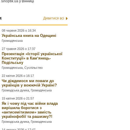
а
sinoptik.ua
у Вінниці
и
Дивитися всі
08 червня 2026 о 16:34
Українська книга на Одещині
Громадянська
27 травня 2026 о 17:37
Презентація «Історії української
Конституції» в Камʼянець-
Подільську
Громадянська
,
Суспільство
22 квітня 2026 о 16:17
Чи діждемося ми поваги до
українців у воюючій Україні?
Громадська думка
,
Громадянська
15 квітня 2026 о 21:57
Як і чому під час війни влада
вирішила боротися з
«антисемітизмом» замість
українофобії та рашизму?!
Громадська думка
,
Громадянська
14 лютого 2026 о 17:47