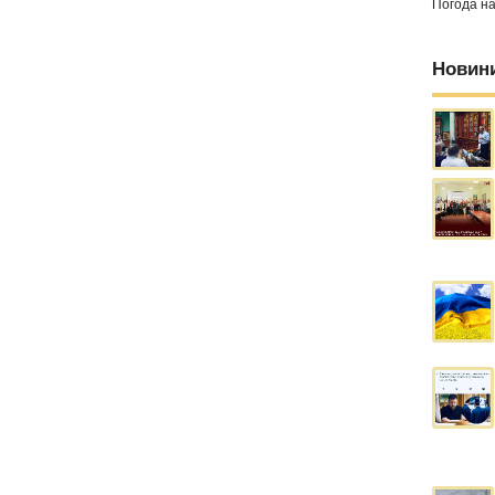
Погода н
Новин