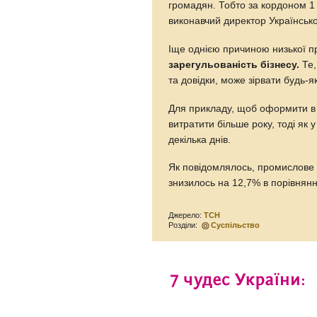
громадян. Тобто за кордоном 1 
виконавчий директор Українсько
Іще однією причиною низької пр
зарегульованість бізнесу.
Те,
та довідки, може зірвати будь-я
Для прикладу, щоб оформити в У
витратити більше року, тоді як
декілька днів.
Як повідомлялось, промислове в
знизилось на 12,7% в порівнянн
Джерело:
ТСН
Розділи:
Суспільство