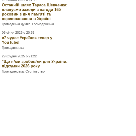
Останній шлях Тараса Шевченка:
плануємо заходи з нагоди 165
роковин з дня памʼяті та
перепоховання в Україні
Громадська думка
,
Громадянська
05 січня 2026 о 20:39
«7 чудес України» тепер у
YouTube!
Громадянська
29 грудня 2025 о 21:22
"Що я/ми зробив/ли для України:
підсумки 2026 року
Громадянська
,
Суспільство