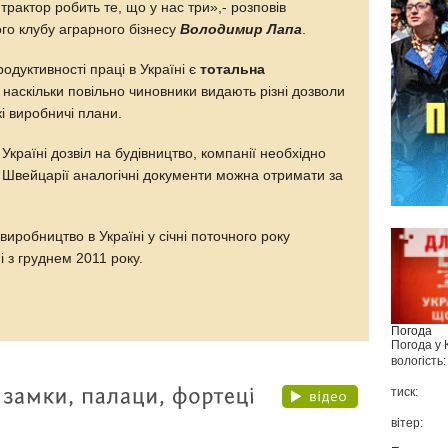
трактор робить те, що у нас три»,- розповів
го клубу аграрного бізнесу
Володимир Лапа
.
одуктивності праці в Україні є
тотальна
 наскільки повільно чиновники видають різні дозволи
кі виробничі плани.
країні дозвіл на будівництво, компанії необхідно
 у Швейцарії аналогічні документи можна отримати за
иробництво в Україні у січні поточного року
і з груднем 2011 року.
Погода
Погода у
вологість:
тиск:
вітер: