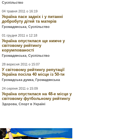
Суспільство
04 травня 2011 о 16:19
Україна пасе задніх і у питанні
добробуту дітей та матерів
Громадянська
,
Суспільство
01 грудня 2011 о 12:18
Україна опустилася ще нижче у
світовому рейтингу
корумпованості
Громадянська
,
Суспільство
28 вересня 2011 о 15:07
У світовому рейтингу репутації
Україна посіла 40 місце із 50-ти
Громадська думка
,
Громадянська
24 серпня 2011 о 15:09
Україна опустилася на 48-е місце у
світовому футбольному рейтингу
Здорова
,
Спорт в Україні