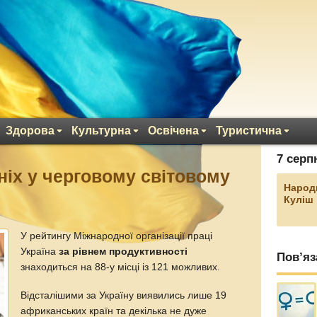
Здорова
Культурна
Освічена
Туристична
7 серп
ніх у черговому світовому
Народ
Куліш
У рейтингу Міжнародної організації праці
Україна
за рівнем продуктивності
Пов’яз
знаходиться на 88-у місці із 121 можливих.
Відсталішими за Україну виявились лише 19
африканських країн та декілька не дуже