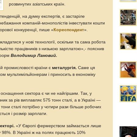
розвинутих азіатських країн.
тенденцій, на думку експертів, є застаріле
небажання компаній-монополістів інвестувати кошти
дорової конкуренції, пише «
Кореспондент
».
кладатися у нові технології, оскільки та сама робота
ькістю працівників з низькою зарплатою»,- пояснив
еформ
Володимир Лановий.
ей промисловості країни є
металургія.
Саме ця
ком мультимільйонерам і приносить в економіку
 оснащення сектора є чи не найгіршим. Так, у
ник за рів виплавляє 575 тонн сталі, а в Україні —
 тони сталі потрібно у чотири рази більше робочих
ється і розмір зарплати.
екторі.
«У Європі фермерством займається лише
у 98%. В Україні ж на полях працюють 10%