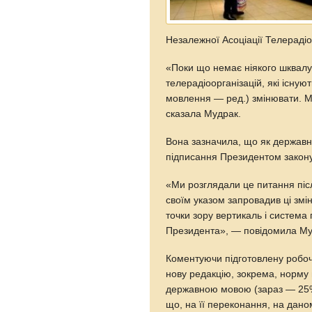
Незалежної Асоціації Телерадіо
«Поки що немає ніякого шквалу 
телерадіоорганізацій, які існуют
мовлення — ред.) змінювати. М
сказала Мудрак.
Вона зазначила, що як державн
підписання Президентом закону
«Ми розглядали це питання післ
своїм указом запровадив ці змін
точки зору вертикаль і систем
Президента», — повідомила Му
Коментуючи підготовлену робо
нову редакцію, зокрема, норму
державною мовою (зараз — 25%)
що, на її переконання, на дано