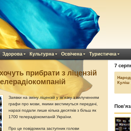
Здорова
Культурна
Освічена
Туристична
7 серп
хочуть прибрати з ліцензій
Народ
 телерадіокомпаній
Куліш
Заявки на зміну ліцензій у зв'язку з вилученням
графи про мови, якими вестимуться передачі,
Пов’яз
наразі подали лише кілька десятків з більш як
1700 телерадіокомпаній України.
Про це повідомила заступник голови