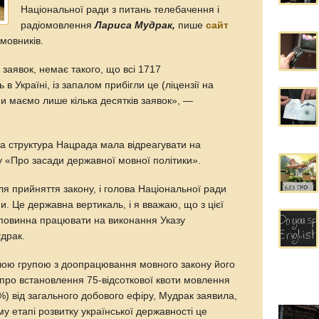
Національної ради з питань телебачення і
радіомовлення
Лариса Мудрак,
пише
сайт
мовників.
заявок, немає такого, що всі 1717
ь в Україні, із запалом прибігли це (ліцензії на
и маємо лише кілька десятків заявок», —
а структура Нацрада мала відреагувати на
 «Про засади державної мовної політики».
я прийняття закону, і голова Національної ради
и. Це державна вертикаль, і я вважаю, що з цієї
а повинна працювати на виконання Указу
драк.
чою групою з доопрацювання мовного закону його
 про встановлення 75-відсоткової квоти мовлення
 від загального добового ефіру, Мудрак заявила,
му етапі розвитку української державності це