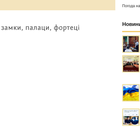
Погода н
Новин