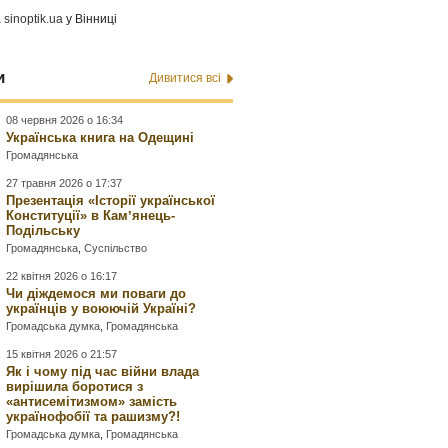
а
sinoptik.ua
у Вінниці
и
Дивитися всі
08 червня 2026 о 16:34
Українська книга на Одещині
Громадянська
27 травня 2026 о 17:37
Презентація «Історії української
Конституції» в Камʼянець-
Подільську
Громадянська
,
Суспільство
22 квітня 2026 о 16:17
Чи діждемося ми поваги до
українців у воюючій Україні?
Громадська думка
,
Громадянська
15 квітня 2026 о 21:57
Як і чому під час війни влада
вирішила боротися з
«антисемітизмом» замість
українофобії та рашизму?!
Громадська думка
,
Громадянська