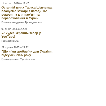
14 лютого 2026 о 17:47
Останній шлях Тараса Шевченка:
плануємо заходи з нагоди 165
роковин з дня памʼяті та
перепоховання в Україні
Громадська думка
,
Громадянська
05 січня 2026 о 20:39
«7 чудес України» тепер у
YouTube!
Громадянська
29 грудня 2025 о 21:22
"Що я/ми зробив/ли для України:
підсумки 2026 року
Громадянська
,
Суспільство