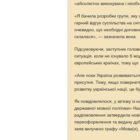
«абсолютно виконувана і необх
«Я бачила розробки групи, яку 
гарний відгук суспільства на с
очевидно, що необхідні доповне
склалася», — зазначила вона.
Підсумовуючи, заступник голов
ситуація, коли не існувало б ж
європейських країнах, тому що 
«Але поки Україна розвиваєтьс
присутня. Тому, якщо повернеть
розвитку української нації, це
Як повідомлялося, у зв'язку із
державної мовної політики» Нац
радіомовлення затвердила нові
переоформлення та видачу дублі
заяв вилучено графу «Мова(и),