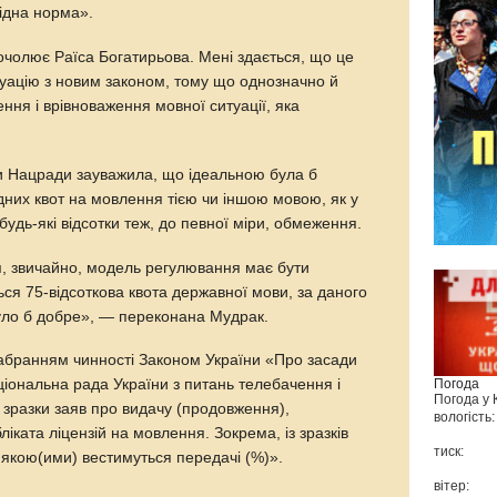
ідна норма».
очолює Раїса Богатирьова. Мені здається, що це
итуацію з новим законом, тому що однозначно й
ння і врівноваження мовної ситуації, яка
и Нацради зауважила, що ідеальною була б
одних квот на мовлення тією чи іншою мовою, як у
будь-які відсотки теж, до певної міри, обмеження.
я, звичайно, модель регулювання має бути
ся 75-відсоткова квота державної мови, за даного
 було б добре», — переконана Мудрак.
 набранням чинності Законом України «Про засади
Погода
іональна рада України з питань телебачення і
Погода у
 зразки заяв про видачу (продовження),
вологість:
ката ліцензій на мовлення. Зокрема, із зразків
тиск:
 якою(ими) вестимуться передачі (%)».
вітер: