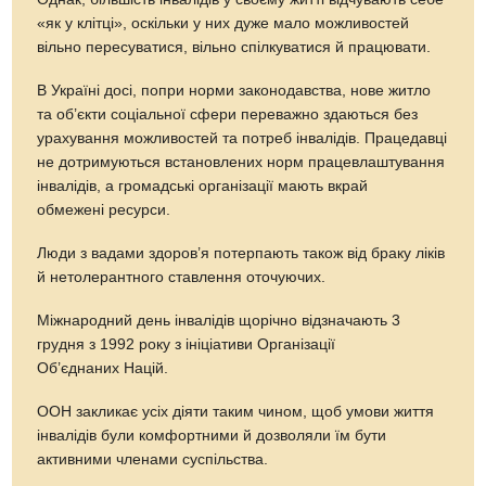
«як у клітці», оскільки у них дуже мало можливостей
вільно пересуватися, вільно спілкуватися й працювати.
В Україні досі, попри норми законодавства, нове житло
та об’єкти соціальної сфери переважно здаються без
урахування можливостей та потреб інвалідів. Працедавці
не дотримуються встановлених норм працевлаштування
інвалідів, а громадські організації мають вкрай
обмежені ресурси.
Люди з вадами здоров’я потерпають також від браку ліків
й нетолерантного ставлення оточуючих.
Міжнародний день інвалідів щорічно відзначають 3
грудня з 1992 року з ініціативи Організації
Об’єднаних Націй.
ООН закликає усіх діяти таким чином, щоб умови життя
інвалідів були комфортними й дозволяли їм бути
активними членами суспільства.