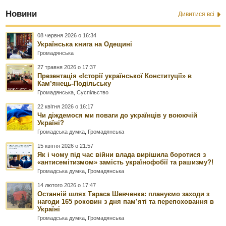
Новини
Дивитися всі
08 червня 2026 о 16:34
Українська книга на Одещині
Громадянська
27 травня 2026 о 17:37
Презентація «Історії української Конституції» в
Камʼянець-Подільську
Громадянська
,
Суспільство
22 квітня 2026 о 16:17
Чи діждемося ми поваги до українців у воюючій
Україні?
Громадська думка
,
Громадянська
15 квітня 2026 о 21:57
Як і чому під час війни влада вирішила боротися з
«антисемітизмом» замість українофобії та рашизму?!
Громадська думка
,
Громадянська
14 лютого 2026 о 17:47
Останній шлях Тараса Шевченка: плануємо заходи з
нагоди 165 роковин з дня памʼяті та перепоховання в
Україні
Громадська думка
,
Громадянська