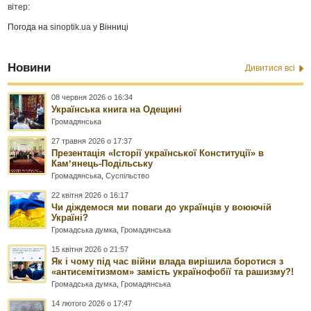
вітер:
Погода на
sinoptik.ua
у Вінниці
Новини
Дивитися всі
08 червня 2026 о 16:34
Українська книга на Одещині
Громадянська
27 травня 2026 о 17:37
Презентація «Історії української Конституції» в
Камʼянець-Подільську
Громадянська
,
Суспільство
22 квітня 2026 о 16:17
Чи діждемося ми поваги до українців у воюючій
Україні?
Громадська думка
,
Громадянська
15 квітня 2026 о 21:57
Як і чому під час війни влада вирішила боротися з
«антисемітизмом» замість українофобії та рашизму?!
Громадська думка
,
Громадянська
14 лютого 2026 о 17:47