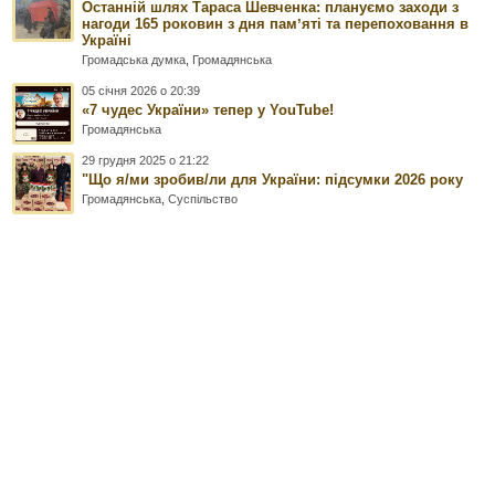
Останній шлях Тараса Шевченка: плануємо заходи з
нагоди 165 роковин з дня памʼяті та перепоховання в
Україні
Громадська думка
,
Громадянська
05 січня 2026 о 20:39
«7 чудес України» тепер у YouTube!
Громадянська
29 грудня 2025 о 21:22
"Що я/ми зробив/ли для України: підсумки 2026 року
Громадянська
,
Суспільство