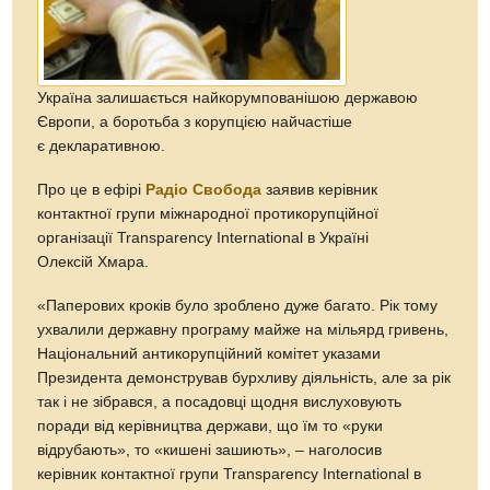
Україна залишається найкорумпованішою державою
Європи, а боротьба з корупцією найчастіше
є декларативною.
Про це в ефірі
Радіо Свобода
заявив керівник
контактної групи міжнародної протикорупційної
організації Transparency International в Україні
Олексій Хмара.
«Паперових кроків було зроблено дуже багато. Рік тому
ухвалили державну програму майже на мільярд гривень,
Національний антикорупційний комітет указами
Президента демонстрував бурхливу діяльність, але за рік
так і не зібрався, а посадовці щодня вислуховують
поради від керівництва держави, що їм то «руки
відрубають», то «кишені зашиють», – наголосив
керівник контактної групи Transparency International в