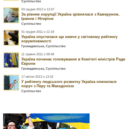
Суспільство
03 грудня 2013 о 12:07
За рівнем корупції Україна зрівнялася з Камеруном,
Іраном і Нігерією
Суспільство
01 грудня 2011 о 12:18
Україна опустилася ще нижче у світовому рейтингу
корумпованості
Громадянська
,
Суспільство
11 травня 2011 о 09:48
Україна починає головування в Комітеті міністрів Ради
Європи
Громадянська
,
Суспільство
17 квітня 2013 о 13:16
У рейтингу людського розвитку Україна опинилася
поруч з Перу та Македонією
Суспільство