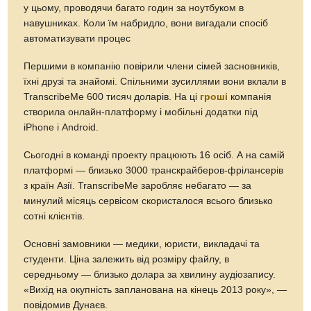
у цьому, проводячи багато годин за ноутбуком в
навушниках. Коли їм набридло, вони вигадали спосіб
автоматизувати процес
Першими в компанію повірили члени сімей засновників,
їхні друзі та знайомі. Спільними зусиллями вони вклали в
TranscribeMe 600 тисяч доларів. На ці
гроші
компанія
створила онлайн-платформу і мобільні додатки під
iPhone і Android.
Сьогодні в команді проекту працюють 16 осіб. А на самій
платформі — близько 3000 транскрайберов-фрілансерів
з країн Азії. TranscribeMe заробляє небагато — за
минулий місяць сервісом скористалося всього близько
сотні клієнтів.
Основні замовники — медики, юристи, викладачі та
студенти. Ціна залежить від розміру файлу, в
середньому — близько долара за хвилину аудіозапису.
«Вихід на окупність запланована на кінець 2013 року», —
повідомив Дунаєв.