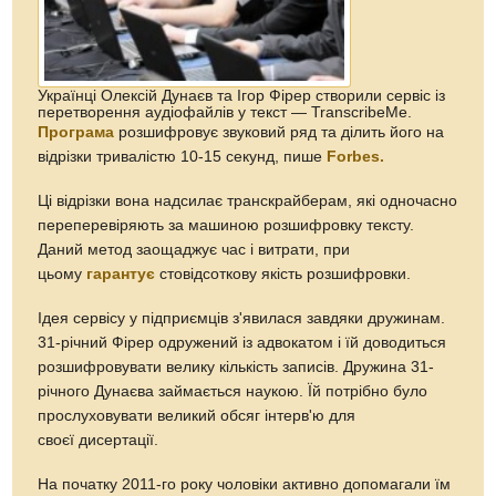
Українці Олексій Дунаєв та Ігор Фірер створили сервіс із
перетворення аудіофайлів у текст — TranscribeMe.
Програма
розшифровує звуковий ряд та ділить його на
відрізки тривалістю 10-15 секунд, пише
Forbes.
Ці відрізки вона надсилає транскрайберам, які одночасно
переперевіряють за машиною розшифровку тексту.
Даний метод заощаджує час і витрати, при
цьому
гарантує
стовідсоткову якість розшифровки.
Ідея сервісу у підприємців з'явилася завдяки дружинам.
31-річний Фірер одружений із адвокатом і їй доводиться
розшифровувати велику кількість записів. Дружина 31-
річного Дунаєва займається наукою. Їй потрібно було
прослуховувати великий обсяг інтерв'ю для
своєї дисертації.
На початку 2011-го року чоловіки активно допомагали їм