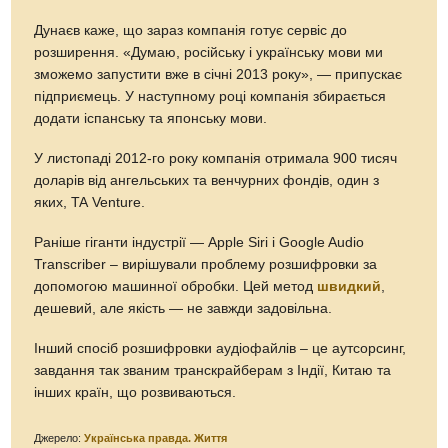
Дунаєв каже, що зараз компанія готує сервіс до
розширення. «Думаю, російську і українську мови ми
зможемо запустити вже в січні 2013 року», — припускає
підприємець. У наступному році компанія збирається
додати іспанську та японську мови.
У листопаді 2012-го року компанія отримала 900 тисяч
доларів від ангельських та венчурних фондів, один з
яких, TA Venture.
Раніше гіганти індустрії — Apple Siri і Google Audio
Transcriber – вирішували проблему розшифровки за
допомогою машинної обробки. Цей метод
швидкий
,
дешевий, але якість — не завжди задовільна.
Інший спосіб розшифровки аудіофайлів – це аутсорсинг,
завдання так званим транскрайберам з Індії, Китаю та
інших країн, що розвиваються.
Джерело:
Українська правда. Життя