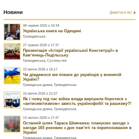
Новини
Дивитися всі
08 червня 2026 о 16:34
Українська книга на Одещині
Громадянська
27 травня 2026 о 17:37
Презентація «Історії української Конституції» в
Камʼянець-Подільську
Громадянська
,
Суспільство
22 квітня 2026 о 16:17
Чи діждемося ми поваги до українців у воюючій
Україні?
Громадська думка
,
Громадянська
15 квітня 2026 о 21:57
Як і чому під час війни влада вирішила боротися з
«антисемітизмом» замість українофобії та рашизму?!
Громадська думка
,
Громадянська
14 лютого 2026 о 17:47
Останній шлях Тараса Шевченка: плануємо заходи з
нагоди 165 роковин з дня памʼяті та перепоховання в
Україні
Громадська думка
,
Громадянська