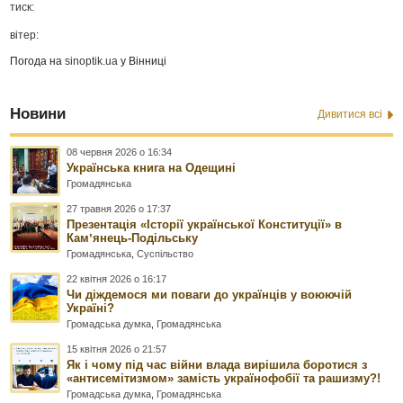
тиск:
вітер:
Погода на
sinoptik.ua
у Вінниці
Новини
Дивитися всі
08 червня 2026 о 16:34
Українська книга на Одещині
Громадянська
27 травня 2026 о 17:37
Презентація «Історії української Конституції» в
Камʼянець-Подільську
Громадянська
,
Суспільство
22 квітня 2026 о 16:17
Чи діждемося ми поваги до українців у воюючій
Україні?
Громадська думка
,
Громадянська
15 квітня 2026 о 21:57
Як і чому під час війни влада вирішила боротися з
«антисемітизмом» замість українофобії та рашизму?!
Громадська думка
,
Громадянська