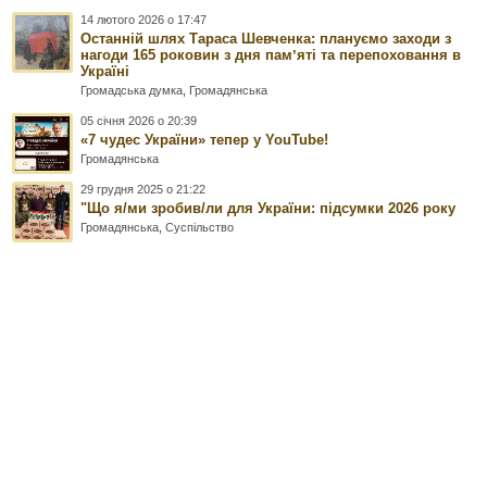
14 лютого 2026 о 17:47
Останній шлях Тараса Шевченка: плануємо заходи з
нагоди 165 роковин з дня памʼяті та перепоховання в
Україні
Громадська думка
,
Громадянська
05 січня 2026 о 20:39
«7 чудес України» тепер у YouTube!
Громадянська
29 грудня 2025 о 21:22
"Що я/ми зробив/ли для України: підсумки 2026 року
Громадянська
,
Суспільство