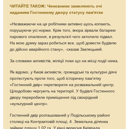
ЧИТАЙТЕ ТАКОЖ
: Чиновники замилюють очі
наданням Гостинному двору статусу пам'ятки
«Незважаючи на це робітники активно щось копають,
порушуючи усі норми. Крім того, вчора зірвали батарею
парового опалення, в результаті чого затопило підвал.
На мою думку зараз робиться все, щоб довести будівлю
до дійсно аварійного стану», -сказав Заклецький.
За словами активістів, міліції поки що на місці події нема.
Як відомо, у Києві активісти, громадські та культурні діячі
протестують проти того, щоб історичну пам'ятку
«Гостинний двір» перетворити на розважальний центр.
Цілодобово чергують на території. У будівлі Гостинного
двору переробили приміщення під своєрідний
«культурний центр».
Гостинний двір розташований у Подільському районі
столиці на Контрактовій площі, 4. Земельна ділянка
займає площу 1,02 га. У кінці вересня Київрада