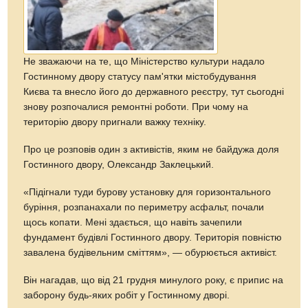
Не зважаючи на те, що Міністерство культури надало
Гостинному двору статусу пам'ятки містобудування
Києва та внесло його до державного реєстру, тут сьогодні
знову розпочалися ремонтні роботи. При чому на
територію двору пригнали важку техніку.
Про це розповів один з активістів, яким не байдужа доля
Гостинного двору, Олександр Заклецький.
«Підігнали туди бурову установку для горизонтального
буріння, розпанахали по периметру асфальт, почали
щось копати. Мені здається, що навіть зачепили
фундамент будівлі Гостинного двору. Територія повністю
завалена будівельним сміттям», — обурюється активіст.
Він нагадав, що від 21 грудня минулого року, є припис на
заборону будь-яких робіт у Гостинному дворі.