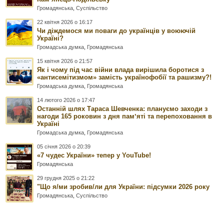
Громадянська
,
Суспільство
22 квітня 2026 о 16:17
Чи діждемося ми поваги до українців у воюючій
Україні?
Громадська думка
,
Громадянська
15 квітня 2026 о 21:57
Як і чому під час війни влада вирішила боротися з
«антисемітизмом» замість українофобії та рашизму?!
Громадська думка
,
Громадянська
14 лютого 2026 о 17:47
Останній шлях Тараса Шевченка: плануємо заходи з
нагоди 165 роковин з дня памʼяті та перепоховання в
Україні
Громадська думка
,
Громадянська
05 січня 2026 о 20:39
«7 чудес України» тепер у YouTube!
Громадянська
29 грудня 2025 о 21:22
"Що я/ми зробив/ли для України: підсумки 2026 року
Громадянська
,
Суспільство