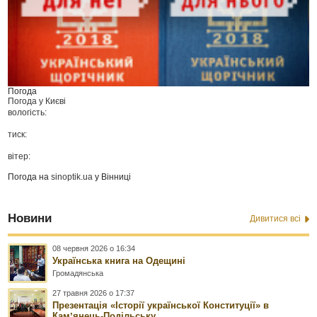
Погода
Погода у
Києві
вологість:
тиск:
вітер:
Погода на
sinoptik.ua
у Вінниці
Новини
Дивитися всі
08 червня 2026 о 16:34
Українська книга на Одещині
Громадянська
27 травня 2026 о 17:37
Презентація «Історії української Конституції» в
Камʼянець-Подільську