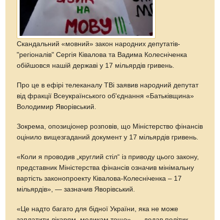
Скандальний «мовний» закон народних депутатів-
"регіоналів" Сергія Ківалова та Вадима Колесніченка
обійшовся нашій державі у 17 мільярдів гривень.
Про це в ефірі телеканалу ТВі заявив народний депутат
від фракції Всеукраїнського об'єднання «Батьківщина»
Володимир Яворівський.
Зокрема, опозиціонер розповів, що Міністерство фінансів
оцінило вищезгаданий документ у 17 мільярдів гривень.
«Коли я проводив „круглий стіл“ із приводу цього закону,
представник Міністерства фінансів означив мінімальну
вартість законопроекту Ківалова-Колесніченка – 17
мільярдів», — зазначив Яворівський.
«Це надто багато для бідної України, яка не може
заплатити лікарям, медикам тощо», — додав політик.