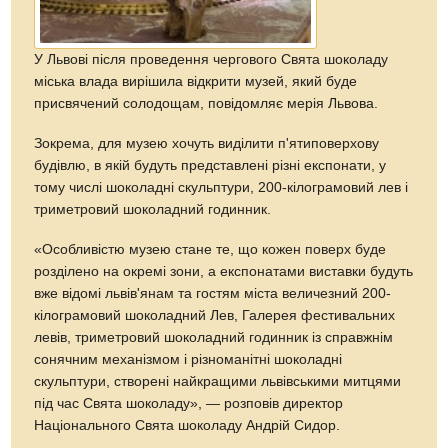
У Львові після проведення чергового Свята шоколаду
міська влада вирішила відкрити музей, який буде
присвячений солодощам, повідомляє мерія Львова.
Зокрема, для музею хочуть виділити п'ятиповерхову
будівлю, в якій будуть представлені різні експонати, у
тому числі шоколадні скульптури, 200-кілограмовий лев і
триметровий шоколадний годинник.
«Особливістю музею стане те, що кожен поверх буде
розділено на окремі зони, а експонатами виставки будуть
вже відомі львів'янам та гостям міста величезний 200-
кілограмовий шоколадний Лев, Галерея фестивальних
левів, триметровий шоколадний годинник із справжнім
сонячним механізмом і різноманітні шоколадні
скульптури, створені найкращими львівськими митцями
під час Свята шоколаду», — розповів директор
Національного Свята шоколаду Андрій Сидор.