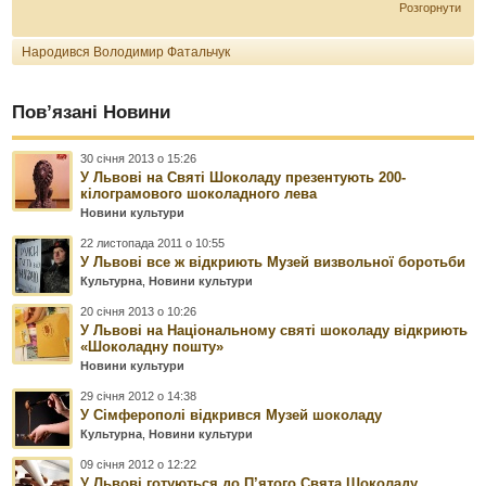
Розгорнути
Народився Володимир Фатальчук
Пов’язані Новини
30 січня 2013 о 15:26
У Львові на Святі Шоколаду презентують 200-
кілограмового шоколадного лева
Новини культури
22 листопада 2011 о 10:55
У Львові все ж відкриють Музей визвольної боротьби
Культурна
,
Новини культури
20 січня 2013 о 10:26
У Львові на Національному святі шоколаду відкриють
«Шоколадну пошту»
Новини культури
29 січня 2012 о 14:38
У Сімферополі відкрився Музей шоколаду
Культурна
,
Новини культури
09 січня 2012 о 12:22
У Львові готуються до П’ятого Свята Шоколаду