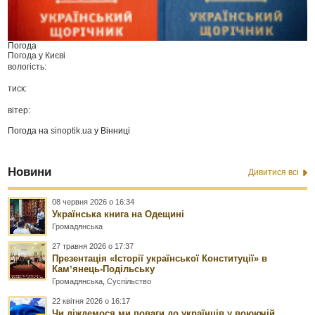
Погода
Погода у
Києві
вологість:
тиск:
вітер:
Погода на
sinoptik.ua
у Вінниці
Новини
Дивитися всі
08 червня 2026 о 16:34
Українська книга на Одещині
Громадянська
27 травня 2026 о 17:37
Презентація «Історії української Конституції» в
Камʼянець-Подільську
Громадянська
,
Суспільство
22 квітня 2026 о 16:17
Чи діждемося ми поваги до українців у воюючій