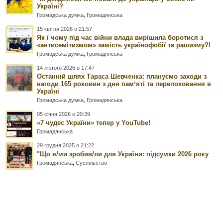
Україні?
Громадська думка
,
Громадянська
15 квітня 2026 о 21:57
Як і чому під час війни влада вирішила боротися з
«антисемітизмом» замість українофобії та рашизму?!
Громадська думка
,
Громадянська
14 лютого 2026 о 17:47
Останній шлях Тараса Шевченка: плануємо заходи з
нагоди 165 роковин з дня памʼяті та перепоховання в
Україні
Громадська думка
,
Громадянська
05 січня 2026 о 20:39
«7 чудес України» тепер у YouTube!
Громадянська
29 грудня 2025 о 21:22
"Що я/ми зробив/ли для України: підсумки 2026 року
Громадянська
,
Суспільство