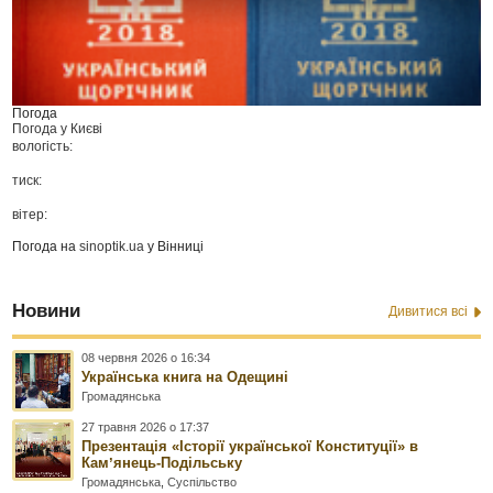
Погода
Погода у
Києві
вологість:
тиск:
вітер:
Погода на
sinoptik.ua
у Вінниці
Новини
Дивитися всі
08 червня 2026 о 16:34
Українська книга на Одещині
Громадянська
27 травня 2026 о 17:37
Презентація «Історії української Конституції» в
Камʼянець-Подільську
Громадянська
,
Суспільство