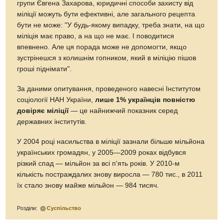
групи Євгена Захарова, юридичні способи захисту від
міліції можуть бути ефективні, але загального рецепта
бути не може: "У будь-якому випадку, треба знати, на що
міліція має право, а на що не має. І поводитися
впевнено. Але ця порада може не допомогти, якщо
зустрінешся з колишнім гопником, який в міліцію пішов
гроші піднімати".
За даними опитування, проведеного навесні Інститутом
соціології НАН України,
лише 1% українців повністю
довіряє міліції
— це найнижчий показник серед
державних інститутів.
У 2004 році насильства в міліції зазнали більше мільйона
українських громадян, у 2005—2009 роках відбувся
різкий спад — мільйон за всі п'ять років. У 2010-м
кількість постраждалих знову виросла — 780 тис., в 2011
їх стало знову майже мільйон — 984 тисяч.
Розділи:
Суспільство