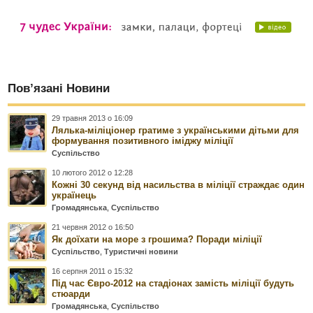
Пов’язані Новини
29 травня 2013 о 16:09
Лялька-міліціонер гратиме з українськими дітьми для
формування позитивного іміджу міліції
Суспільство
10 лютого 2012 о 12:28
Кожні 30 секунд від насильства в міліції страждає один
українець
Громадянська
,
Суспільство
21 червня 2012 о 16:50
Як доїхати на море з грошима? Поради міліції
Суспільство
,
Туристичні новини
16 серпня 2011 о 15:32
Під час Євро-2012 на стадіонах замість міліції будуть
стюарди
Громадянська
,
Суспільство