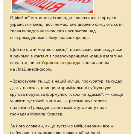
Офіційної статистики із випадків насильства і тортур в
українській міліції досі немає, але щорічно фіксують сотні
тисяч випадків незаконного насильства над
співгромадянами з боку правоохоронців.
Щоб не стати жертвою міліції, правозахисники сходяться
в одному: в контакт з правоохоронцями краще взагалі не
вступати, пише
Українська правда
з посиланням
на ЛігаБізнесІнформ.
«Враховуючи те, що в нашій міліції, прокуратурі та судах
діють, на жаль, принципи кримінальної субкультури —
кругова порука за формулою „своїх не здаємо“, — краще
уникати зустрічей з ними», — рекомендує голова
правління Громадянського комітету захисту прав
громадян Микола Козирєв.
За його словами, якщо зустріч з міліціонерами все ж
відбулася, то, залежно від конкретної ситуації