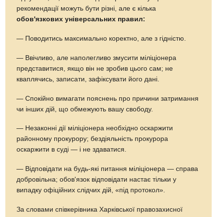
рекомендації можуть бути різні, але є кілька
обов'язкових універсальних правил:
— Поводитись максимально коректно, але з гідністю.
— Ввічливо, але наполегливо змусити міліціонера
представитися, якщо він не зробив цього сам; не
кваплячись, записати, зафіксувати його дані.
— Спокійно вимагати пояснень про причини затримання
чи інших дій, що обмежують вашу свободу.
— Незаконні дії міліціонера необхідно оскаржити
районному прокурору; бездіяльність прокурора
оскаржити в суді — і не здаватися.
— Відповідати на будь-які питання міліціонера — справа
добровільна; обов'язок відповідати настає тільки у
випадку офіційних слідчих дій, «під протокол».
За словами співкерівника Харківської правозахисної