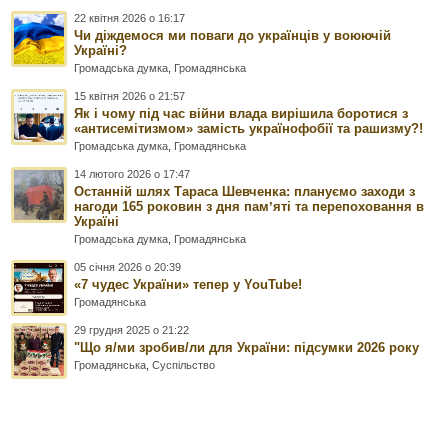
22 квітня 2026 о 16:17
Чи діждемося ми поваги до українців у воюючій
Україні?
Громадська думка
,
Громадянська
15 квітня 2026 о 21:57
Як і чому під час війни влада вирішила боротися з
«антисемітизмом» замість українофобії та рашизму?!
Громадська думка
,
Громадянська
14 лютого 2026 о 17:47
Останній шлях Тараса Шевченка: плануємо заходи з
нагоди 165 роковин з дня памʼяті та перепоховання в
Україні
Громадська думка
,
Громадянська
05 січня 2026 о 20:39
«7 чудес України» тепер у YouTube!
Громадянська
29 грудня 2025 о 21:22
"Що я/ми зробив/ли для України: підсумки 2026 року
Громадянська
,
Суспільство