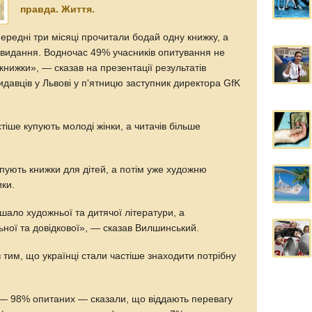
правда. Життя.
ередні три місяці прочитали бодай одну книжку, а
идання. Водночас 49% учасників опитування не
книжки», — сказав на презентації результатів
давців у Львові у п'ятницю заступник директора GfK
тіше купують молоді жінки, а читачів більше
пують книжки для дітей, а потім уже художню
ики.
ало художньої та дитячої літератури, а
ної та довідкової», — сказав Вилшинський.
з тим, що українці стали частіше знаходити потрібну
 — 98% опитаних — сказали, що віддають перевагу