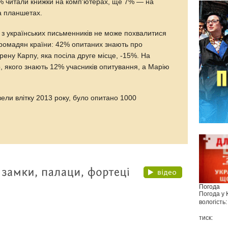
% читали книжки на комп'ютерах, ще 7% — на
а планшетах.
о з українських письменників не може похвалитися
громадян країни: 42% опитаних знають про
рену Карпу, яка посіла друге місце, -15%. На
, якого знають 12% учасників опитування, а Марію
ели влітку 2013 року, було опитано 1000
Погода
Погода у
вологість:
тиск: