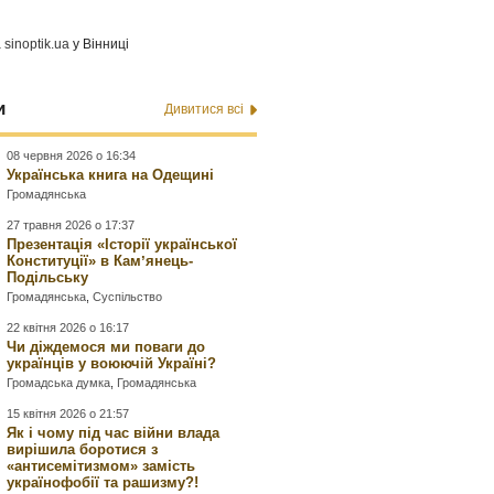
а
sinoptik.ua
у Вінниці
и
Дивитися всі
08 червня 2026 о 16:34
Українська книга на Одещині
Громадянська
27 травня 2026 о 17:37
Презентація «Історії української
Конституції» в Камʼянець-
Подільську
Громадянська
,
Суспільство
22 квітня 2026 о 16:17
Чи діждемося ми поваги до
українців у воюючій Україні?
Громадська думка
,
Громадянська
15 квітня 2026 о 21:57
Як і чому під час війни влада
вирішила боротися з
«антисемітизмом» замість
українофобії та рашизму?!