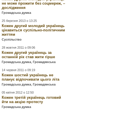
не може прожити без соцмереж, –
дослідження
Громадська думка
25 березня 2013 о 13:25
Кожен другий молодий українець
цікавиться суспільно-політичним
життям
Суспільство
28 жовтня 2011 о 09:06
Кожен другий українець за
останній рік став жити гірше
Громадська думка
,
Громадянська
14 червня 2011 о 09:19
Кожен шостий українець не
планує відпочивати цього літа
Громадська думка
,
Громадянська
05 квітня 2012 о 12:50
Кожен третій українець готовий
йти на акцію протесту
Громадська думка