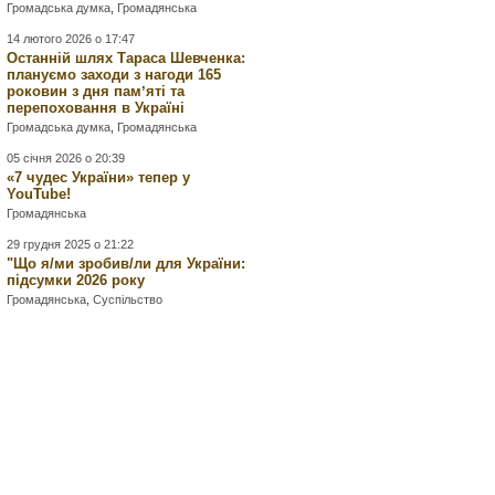
Громадська думка
,
Громадянська
14 лютого 2026 о 17:47
Останній шлях Тараса Шевченка:
плануємо заходи з нагоди 165
роковин з дня памʼяті та
перепоховання в Україні
Громадська думка
,
Громадянська
05 січня 2026 о 20:39
«7 чудес України» тепер у
YouTube!
Громадянська
29 грудня 2025 о 21:22
"Що я/ми зробив/ли для України:
підсумки 2026 року
Громадянська
,
Суспільство