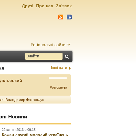
Друзі
Про нас
Зв'язок
Регіональні сайти
ня
Інші дати
Буяльський
Розгорнути
ся Володимир Фатальчук
ані Новини
22 квітня 2013 о 09:15
Кожен другий молодий українець