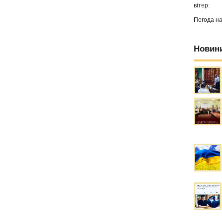
вітер:
Погода н
Новин