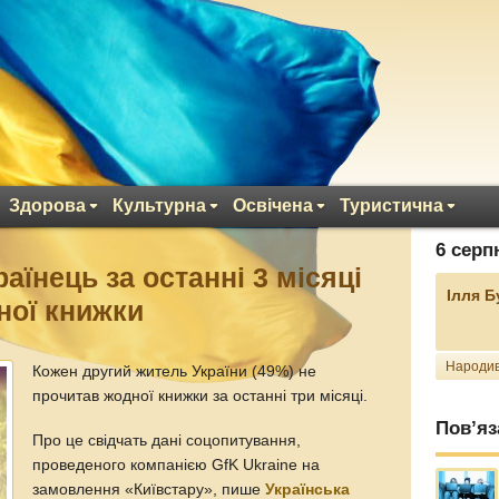
Здорова
Культурна
Освічена
Туристична
6 серп
аїнець за останні 3 місяці
Ілля 
ної книжки
Народив
Кожен другий житель України (49%) не
прочитав жодної книжки за останні три місяці.
Пов’яз
Про це свідчать дані соцопитування,
проведеного компанією GfK Ukraine на
замовлення «Київстару», пише
Українська