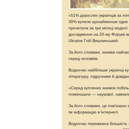
«51% дорослих українців за поп
30% купили щонайменше одне в
прочитали за три місяці жодної 
дослідження на 20-му Форумі ви
Ukraine Гліб Вишлинський.
За його словами, книжки найчас
серед чоловіків.
Водночас найбільше українці ку
літературу, підручники й довідн
«Серед куплених книжок побільш
поменшало — наукової, навчаль
За його словами, це пов'язано 
їм інформацію в Інтернеті.
Водночас переважна більшість