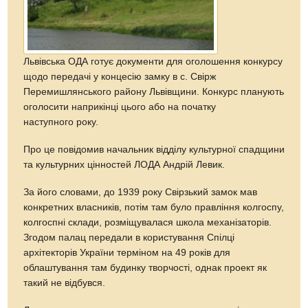
Львівська ОДА готує документи для оголошення конкурсу
щодо передачі у концесію замку в с. Свірж
Перемишлянського району Львівщини. Конкурс планують
оголосити наприкінці цього або на початку
наступного року.
Про це повідомив начальник відділу культурної спадщини
та культурних цінностей ЛОДА Андрій Левик.
За його словами, до 1939 року Свірзький замок мав
конкретних власників, потім там було правління колгоспу,
колгоспні склади, розміщувалася школа механізаторів.
Згодом палац передали в користування Спілці
архітекторів України терміном на 49 років для
облаштування там будинку творчості, однак проект як
такий не відбувся.