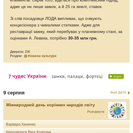
елементів. Окрім того, йдеться про комплексний підхід,
адже це не лише замок, а й 25 га землі, ставок.
Зі слів посадовця ЛОДА випливає, що очікують
концесіонера з чималими статками. Адже для
реставрації замку, який перебуває у плачевному стані, за
оцінками А. Левика, потрібно
30-35 млн грн.
Джерело:
ZIK
Розділи:
Новини культури
9 серпня
Інші дати
Міжнародний день корінних народів світу
Розгорнути
Варвара Ханенко
Народилася Віра Холодна