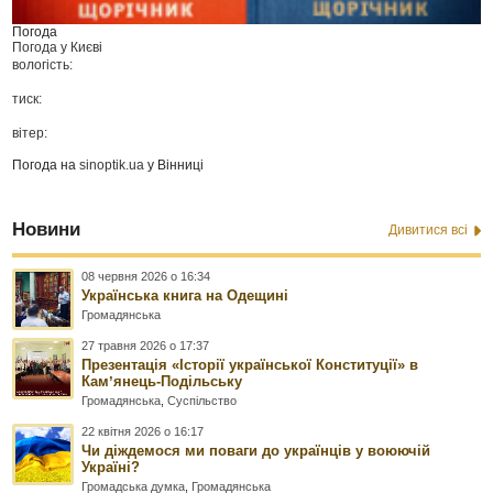
Погода
Погода у
Києві
вологість:
тиск:
вітер:
Погода на
sinoptik.ua
у Вінниці
Новини
Дивитися всі
08 червня 2026 о 16:34
Українська книга на Одещині
Громадянська
27 травня 2026 о 17:37
Презентація «Історії української Конституції» в
Камʼянець-Подільську
Громадянська
,
Суспільство
22 квітня 2026 о 16:17
Чи діждемося ми поваги до українців у воюючій
Україні?
Громадська думка
,
Громадянська