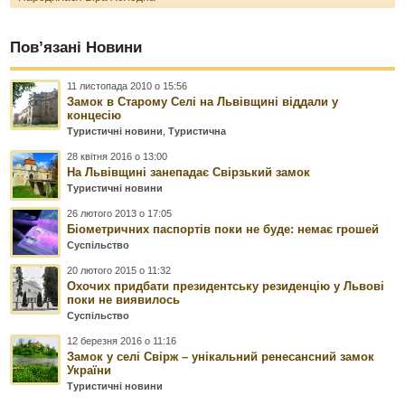
Пов’язані Новини
11 листопада 2010 о 15:56
Замок в Старому Селі на Львівщині віддали у
концесію
Туристичні новини
,
Туристична
28 квітня 2016 о 13:00
На Львівщині занепадає Свірзький замок
Туристичні новини
26 лютого 2013 о 17:05
Біометричних паспортів поки не буде: немає грошей
Суспільство
20 лютого 2015 о 11:32
Охочих придбати президентську резиденцію у Львові
поки не виявилось
Суспільство
12 березня 2016 о 11:16
Замок у селі Свірж – унікальний ренесансний замок
України
Туристичні новини