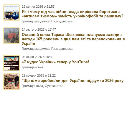
15 квітня 2026 о 21:57
Як і чому під час війни влада вирішила боротися з
«антисемітизмом» замість українофобії та рашизму?!
Громадська думка
,
Громадянська
14 лютого 2026 о 17:47
Останній шлях Тараса Шевченка: плануємо заходи з
нагоди 165 роковин з дня памʼяті та перепоховання в
Україні
Громадська думка
,
Громадянська
05 січня 2026 о 20:39
«7 чудес України» тепер у YouTube!
Громадянська
29 грудня 2025 о 21:22
"Що я/ми зробив/ли для України: підсумки 2026 року
Громадянська
,
Суспільство