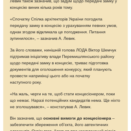
Левик також зазначив, що задум щодо передачі замку у
концесію виник кілька років тому.
«Спочатку Спілка архітекторів України погодила
передачу замку в концесію з урахуванням певних умов,
однак згодом відкликала це погодження. Питання
зупинилося», – зазначив А. Левик.
За його словами, нинішній голова ЛОДА Віктор Шемчук
підтримав ініціативу влади Перемишлянського району
щодо передачі замку в концесію, триває підготовка
документів для оголошення конкурсу, який планують
провести наприкінці цього або на початку
наступного року.
«На жаль, черги на те, щоб стати концесіонером, поки
що немає. Наразі потенційних кандидатів нема. Ще ніхто
не зголошувався», – констатував А. Левик.
Він зазначив, що
основні вимоги до концесіонера
–
забезпечити збереження об’єкта, його автентичних