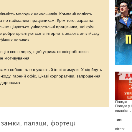
кількість молодих начальників. Компанії воліють
 а не найманим працівникам. Крім того, зараз на
льше цінуються універсальні працівники, які крім
 добре орієнтуються в інтернеті, знають англійську
афічних навичок.
ці в свою чергу, щоб утримати співробітників,
не мотивування.
амо собою, але шукають й інші стимули. У хід йдуть
с-коду, гарний офіс, цікаві корпоративи, запрошення
одоровська.
Погода
Погода у
вологість:
тиск:
вітер: