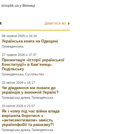
а
sinoptik.ua
у Вінниці
и
Дивитися всі
08 червня 2026 о 16:34
Українська книга на Одещині
Громадянська
27 травня 2026 о 17:37
Презентація «Історії української
Конституції» в Камʼянець-
Подільську
Громадянська
,
Суспільство
22 квітня 2026 о 16:17
Чи діждемося ми поваги до
українців у воюючій Україні?
Громадська думка
,
Громадянська
15 квітня 2026 о 21:57
Як і чому під час війни влада
вирішила боротися з
«антисемітизмом» замість
українофобії та рашизму?!
Громадська думка
,
Громадянська