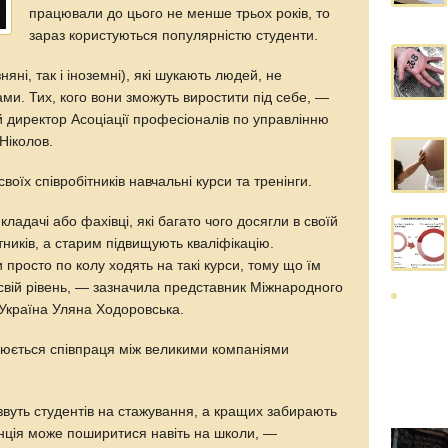
працювали до цього не менше трьох років, то
зараз користуються популярністю студенти.
няні, так і іноземні), які шукають людей, не
ми. Тих, кого вони зможуть виростити під себе, —
 директор Асоціації професіоналів по управлінню
іколов.
воїх співробітників навчальні курси та тренінги.
адачі або фахівці, які багато чого досягли в своїй
тників, а старим підвищують кваліфікацію.
 просто по колу ходять на такі курси, тому що їм
 свій рівень, — зазначила представник Міжнародного
Україна Уляна Ходоровська.
люється співпраця між великими компаніями
вуть студентів на стажування, а кращих забирають
нція може поширитися навіть на школи, —