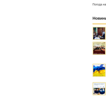
Погода н
Новин