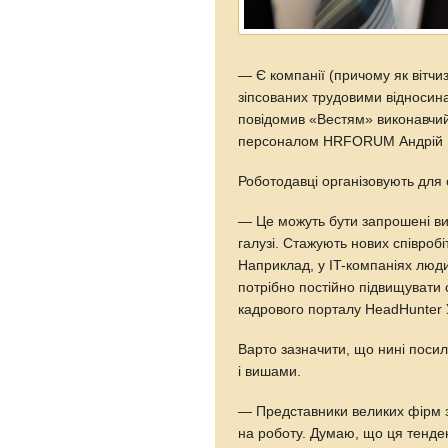
— Є компанії (причому як вітчиз
зіпсованих трудовими відносина
повідомив «Вестям» виконавчий
персоналом HRFORUM Андрій Н
Роботодавці організовують для с
— Це можуть бути запрошені викл
галузі. Стажують нових співробі
Наприклад, у IT-компаніях люди
потрібно постійно підвищувати
кадрового порталу HeadHunter 
Варто зазначити, що нині поси
і вишами.
— Представники великих фірм з
на роботу. Думаю, що ця тенде