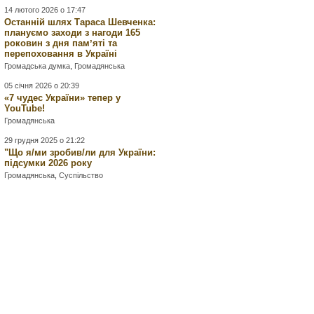
14 лютого 2026 о 17:47
Останній шлях Тараса Шевченка:
плануємо заходи з нагоди 165
роковин з дня памʼяті та
перепоховання в Україні
Громадська думка
,
Громадянська
05 січня 2026 о 20:39
«7 чудес України» тепер у
YouTube!
Громадянська
29 грудня 2025 о 21:22
"Що я/ми зробив/ли для України:
підсумки 2026 року
Громадянська
,
Суспільство