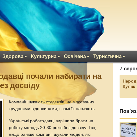
Здорова
Культурна
Освічена
Туристична
7 серп
тодавці почали набирати на
Народ
ез досвіду
Куліш
Компанії шукають студентів, не зіпсованих
трудовими відносинами, і самі їх навчають
Пов’яз
Українські роботодавці вирішили брати на
роботу молодь 20-30 років без досвіду. Так,
якщо раніше компанії шукали людей, які