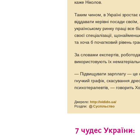
каже Ніколов.
Таким чином, в Україні зростає 
віддавати керівні посади своїм,
українському ринку праці все бі
своєї спеціалізації, щонайменше
та хоча б початковий рівень гр
За словами експертів, роботодав
використовують їх нематеріаль
— Підвищувати зарплату — це с
гнучкий графік, скасування дре
психотерапевтів, — говорить Х
Джерело:
http://vidido.ua/
Розділи:
Суспільство