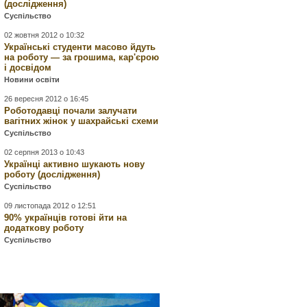
(дослідження)
Суспільство
02 жовтня 2012 о 10:32
Українські студенти масово йдуть
на роботу — за грошима, кар'єрою
і досвідом
Новини освіти
26 вересня 2012 о 16:45
Роботодавці почали залучати
вагітних жінок у шахрайські схеми
Суспільство
02 серпня 2013 о 10:43
Українці активно шукають нову
роботу (дослідження)
Суспільство
09 листопада 2012 о 12:51
90% українців готові йти на
додаткову роботу
Суспільство