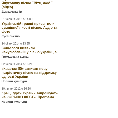
Януковичу пісню "Вітя, чао! "
(відео)
Думка читачів
21 червня 2012 о 14:00
Українській гривні присвятили
сумнівної якості пісню. Аудіо та
фото
Суспільство
14 січня 2014 о 13:35
Соціологи виявили
найулюбленішу пісню українців
Громадська думка
02 червня 2014 о 16:21
«Квартал 95» записав нову
патріотичну пісню на підтримку
єдності України
Новини культури
10 липня 2012 о 16:30
Кращі гурти України запрошують
на «ФРАНКО ФЕСТ». Програма
Новини культури