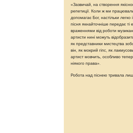
«Зазвичай, на створення якісно
репетиції. Коли ж ми працювал
допомагає Бог, настільки легко
пісня якнайточніше передає ті ем
враженнями від роботи музика
артисти нині можуть відобразити
як представники мистецтва зобо
він, як мокрий гіпс, як лакмусо
артист мовчить, особливо тепер
ніякого права».
Робота над піснею тривала лише