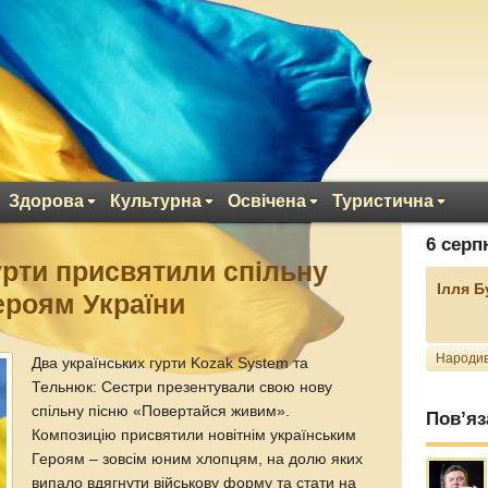
Здорова
Культурна
Освічена
Туристична
6 серп
урти присвятили спільну
Ілля 
ероям України
Народив
Два українських гурти Kozak System та
Тельнюк: Сестри презентували свою нову
спільну пісню «Повертайся живим».
Пов’яз
Композицію присвятили новітнім українським
Героям – зовсім юним хлопцям, на долю яких
випало вдягнути військову форму та стати на