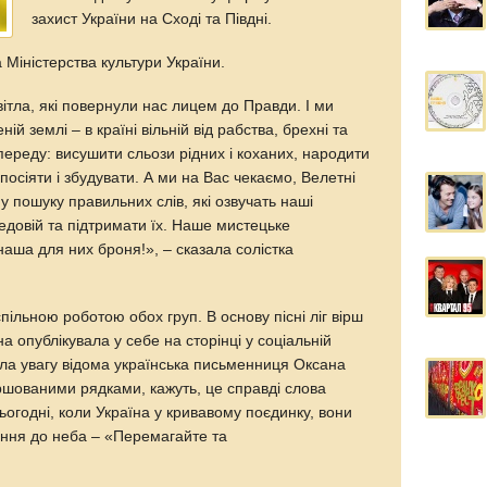
захист України на Сході та Півдні.
Міністерства культури України.
вітла, які повернули нас лицем до Правди. І ми
ній землі – в країні вільній від рабства, брехні та
опереду: висушити сльози рідних і коханих, народити
 посіяти і збудувати. А ми на Вас чекаємо, Велетні
у пошуку правильних слів, які озвучать наші
едовій та підтримати їх. Наше мистецьке
наша для них броня!», – сказала солістка
пільною роботою обох груп. В основу пісні ліг вірш
на опублікувала у себе на сторінці у соціальній
ула увагу відома українська письменниця Оксана
ршованими рядками, кажуть, це справді слова
ьогодні, коли Україна у кривавому поєдинку, вони
ння до неба – «Перемагайте та