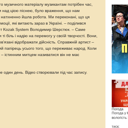
го музичного матеріалу музикантам потрібен час,
и над цією піснею, було враження, що нам
 і натхненно йшла робота. Ми переконані, що ця
оції, які витають зараз в Україні. – поділився
нт Kozak System Володимир Шерстюк. – Саме
 ті біль і надію на перемогу у своїй творчості. Вони,
в’язані відображати дійсність. Справжній артист –
вий папірець усього того, що переживає народ. Коли
 – істинним митцем називатися він не має
 один день. Відео створювали під час запису.
Погода
Погода у
вологість:
тиск: