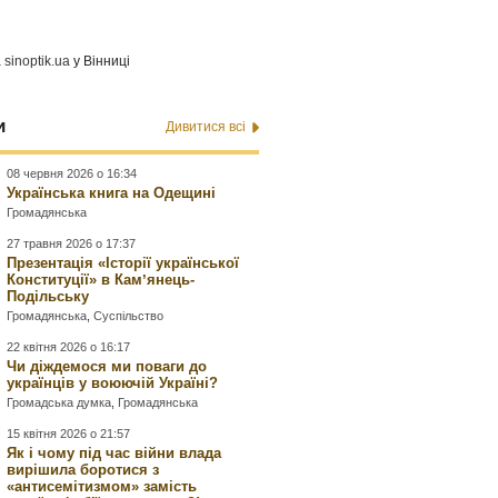
а
sinoptik.ua
у Вінниці
и
Дивитися всі
08 червня 2026 о 16:34
Українська книга на Одещині
Громадянська
27 травня 2026 о 17:37
Презентація «Історії української
Конституції» в Камʼянець-
Подільську
Громадянська
,
Суспільство
22 квітня 2026 о 16:17
Чи діждемося ми поваги до
українців у воюючій Україні?
Громадська думка
,
Громадянська
15 квітня 2026 о 21:57
Як і чому під час війни влада
вирішила боротися з
«антисемітизмом» замість