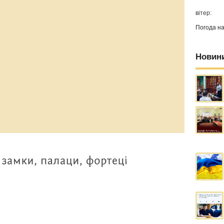
вітер:
Погода н
Новин