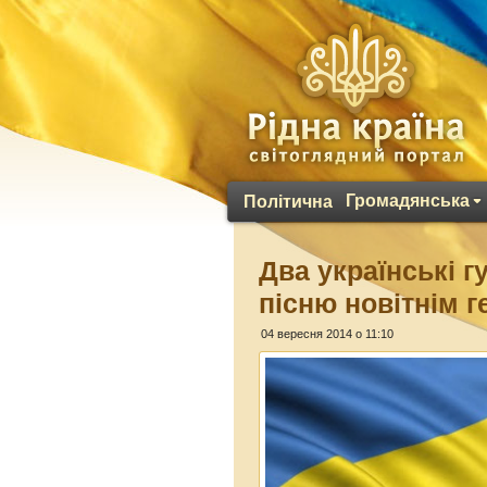
Громадянська
Політична
Два українські г
пісню новітнім г
04 вересня 2014 о 11:10