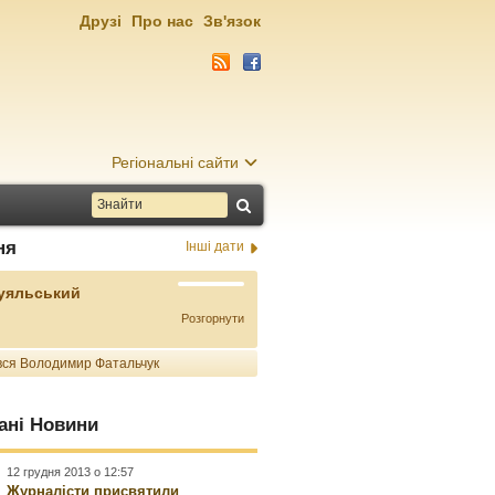
Друзі
Про нас
Зв'язок
Регіональні сайти
ня
Інші дати
Буяльський
Розгорнути
ся Володимир Фатальчук
ані Новини
12 грудня 2013 о 12:57
Журналісти присвятили