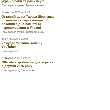
українофобії та рашизму?!
Громадська думка
,
Громадянська
14 лютого 2026 о 17:47
Останній шлях Тараса Шевченка:
плануємо заходи з нагоди 165
роковин з дня памʼяті та
перепоховання в Україні
Громадська думка
,
Громадянська
05 січня 2026 о 20:39
«7 чудес України» тепер у
YouTube!
Громадянська
29 грудня 2025 о 21:22
"Що я/ми зробив/ли для України:
підсумки 2026 року
Громадянська
,
Суспільство