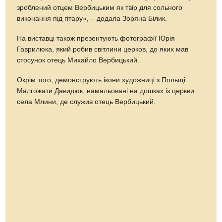
зроблений отцем Вербицьким як твір для сольного
виконання під гітару», – додала Зоряна Білик.
На виставці також презентують фотографії Юрія
Гаврилюка, який робив світлини церков, до яких мав
стосунок отець Михайло Вербицький.
Окрім того, демонструють ікони художниці з Польщі
Малгожати Давидюк, намальовані на дошках із церкви
села Млини, де служив отець Вербицький.