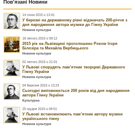
Пов’язані Новини
14 січня 2015 о 13:41
У березні на державному рівні відзначать 200-річчя з
дня народження автора музики до Гімну України
Новини культури
18 лютого 2015 о 09:12
2015 рік на Львівщині проголошено Роком Ігоря
Білозіра та Михайла Вербицького
Новини культури
02 лютого 2015 о 21:01
У Львові спорудять пам’ятник творцеві Державного
Гімну України
Новини культури
04 березня 2015 о 13:23
Сьогодні виповнюється 200 років від дня народження
автора Гімну України
Культурна
25 грудня 2015 о 09:51
У Львові встановилюють пам’ятник автору музики
українського гімну
Новини культури