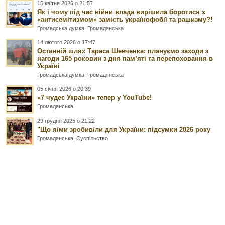
15 квітня 2026 о 21:57
Як і чому під час війни влада вирішила боротися з
«антисемітизмом» замість українофобії та рашизму?!
Громадська думка
,
Громадянська
14 лютого 2026 о 17:47
Останній шлях Тараса Шевченка: плануємо заходи з
нагоди 165 роковин з дня памʼяті та перепоховання в
Україні
Громадська думка
,
Громадянська
05 січня 2026 о 20:39
«7 чудес України» тепер у YouTube!
Громадянська
29 грудня 2025 о 21:22
"Що я/ми зробив/ли для України: підсумки 2026 року
Громадянська
,
Суспільство