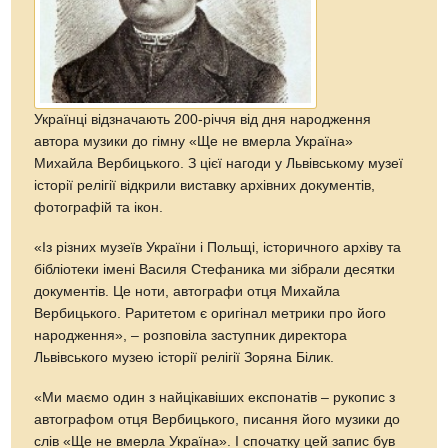
Українці відзначають 200-річчя від дня народження
автора музики до гімну «Ще не вмерла Україна»
Михайла Вербицького. З цієї нагоди у Львівському музеї
історії релігії відкрили виставку архівних документів,
фотографій та ікон.
«Із різних музеїв України і Польщі, історичного архіву та
бібліотеки імені Василя Стефаника ми зібрали десятки
документів. Це ноти, автографи отця Михайла
Вербицького. Раритетом є оригінал метрики про його
народження», – розповіла заступник директора
Львівського музею історії релігії Зоряна Білик.
«Ми маємо один з найцікавіших експонатів – рукопис з
автографом отця Вербицького, писання його музики до
слів «Ще не вмерла Україна». І спочатку цей запис був