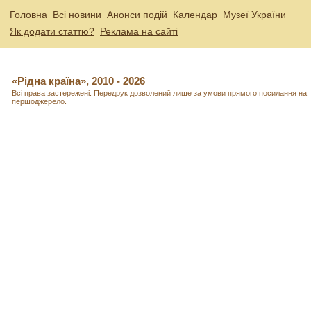
Головна
Всі новини
Анонси подій
Календар
Музеї України
Як додати статтю?
Реклама на сайті
«Рідна країна», 2010 - 2026
Всі права застережені. Передрук дозволений лише за умови прямого посилання на
першоджерело.