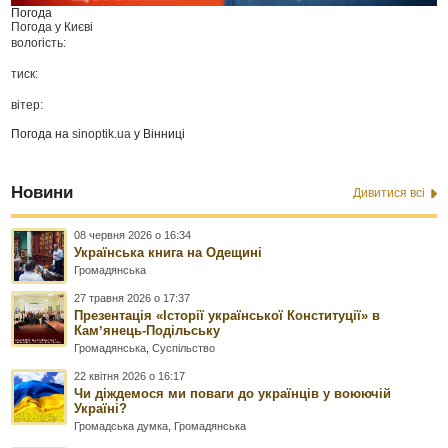
Погода
Погода у
Києві
вологість:
тиск:
вітер:
Погода на
sinoptik.ua
у Вінниці
Новини
Дивитися всі
08 червня 2026 о 16:34
Українська книга на Одещині
Громадянська
27 травня 2026 о 17:37
Презентація «Історії української Конституції» в
Камʼянець-Подільську
Громадянська
,
Суспільство
22 квітня 2026 о 16:17
Чи діждемося ми поваги до українців у воюючій
Україні?
Громадська думка
,
Громадянська