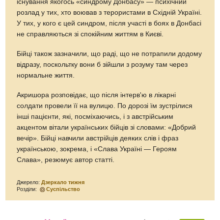
існування якогось «синдрому Донбасу» — психічний
розлад у тих, хто воював з терористами в Східній Україні.
У тих, у кого є цей синдром, після участі в боях в Донбасі
не справляються зі спокійним життям в Києві.
Бійці також зазначили, що раді, що не потрапили додому
відразу, поскольтку вони б зійшли з розуму там через
нормальне життя.
Акришора розповідає, що після інтерв'ю в лікарні
солдати провели її на вулицю. По дорозі їм зустрілися
інші пацієнти, які, посміхаючись, і з австрійським
акцентом вітали українських бійців зі словами: «Добрий
вечір». Бійці навчили австрійців деяких слів і фраз
українською, зокрема, і «Слава Україні — Героям
Слава», резюмує автор статті.
Джерело:
Дзеркало тижня
Розділи:
Суспільство