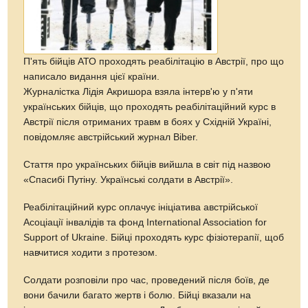
П'ять бійців АТО проходять реабілітацію в Австрії, про що
написало видання цієї країни.
Журналістка Лідія Акришора взяла інтерв'ю у п'яти
українських бійців, що проходять реабілітаційний курс в
Австрії після отриманих травм в боях у Східній Україні,
повідомляє австрійський журнал Biber.
Стаття про українських бійців вийшла в світ під назвою
«Спасибі Путіну. Українські солдати в Австрії».
Реабілітаційний курс оплачує ініціатива австрійської
Асоціації інвалідів та фонд International Association for
Support of Ukraine. Бійці проходять курс фізіотерапії, щоб
навчитися ходити з протезом.
Солдати розповіли про час, проведений після боїв, де
вони бачили багато жертв і болю. Бійці вказали на