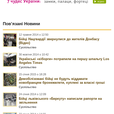
Пов’язані Новини
12 травня 2014 о 12:50
Бійці Нацгвардії звернулися до жителів Донбасу
(Відео)
Суспільство
30 жовтня 2014 о 10:42
Українські «кіборги» потрапили на першу шпальту Los
Angeles Times
Суспільство
15 січня 2015 о 18:28
Демобілізовані бійці не будуть віддавати
новобранцям бронежилети, куплені за власні гроші
Суспільство
24 січня 2014 о 12:09
Бійці львівського «Беркуту» написали рапорти на
звільнення
Суспільство
22 січня 2014 о 14:31