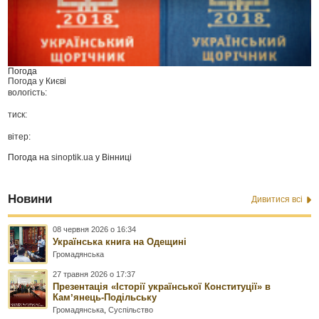
Погода
Погода у
Києві
вологість:
тиск:
вітер:
Погода на
sinoptik.ua
у Вінниці
Новини
Дивитися всі
08 червня 2026 о 16:34
Українська книга на Одещині
Громадянська
27 травня 2026 о 17:37
Презентація «Історії української Конституції» в
Камʼянець-Подільську
Громадянська
,
Суспільство