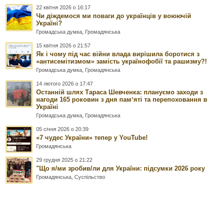
22 квітня 2026 о 16:17
Чи діждемося ми поваги до українців у воюючій
Україні?
Громадська думка
,
Громадянська
15 квітня 2026 о 21:57
Як і чому під час війни влада вирішила боротися з
«антисемітизмом» замість українофобії та рашизму?!
Громадська думка
,
Громадянська
14 лютого 2026 о 17:47
Останній шлях Тараса Шевченка: плануємо заходи з
нагоди 165 роковин з дня памʼяті та перепоховання в
Україні
Громадська думка
,
Громадянська
05 січня 2026 о 20:39
«7 чудес України» тепер у YouTube!
Громадянська
29 грудня 2025 о 21:22
"Що я/ми зробив/ли для України: підсумки 2026 року
Громадянська
,
Суспільство