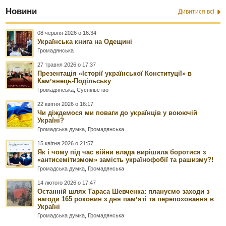
Новини
Дивитися всі
08 червня 2026 о 16:34
Українська книга на Одещині
Громадянська
27 травня 2026 о 17:37
Презентація «Історії української Конституції» в
Камʼянець-Подільську
Громадянська
,
Суспільство
22 квітня 2026 о 16:17
Чи діждемося ми поваги до українців у воюючій
Україні?
Громадська думка
,
Громадянська
15 квітня 2026 о 21:57
Як і чому під час війни влада вирішила боротися з
«антисемітизмом» замість українофобії та рашизму?!
Громадська думка
,
Громадянська
14 лютого 2026 о 17:47
Останній шлях Тараса Шевченка: плануємо заходи з
нагоди 165 роковин з дня памʼяті та перепоховання в
Україні
Громадська думка
,
Громадянська