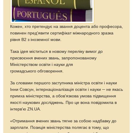
Кожен, хто претендує на звання доцента або професора,
повинен пред'явити сертифікат міжнародного зразка
рівня В2 з іноземної мови.
Така ідея міститься в новому переліку вимог до
присвоєння вчених звань, запропонованому
Міністерством освіти і науки для
громадського обговорення.
За словами першого заступника міністра освіти і науки
Інни Совсун, інтернаціоналізація освіти і науки ─ не якась
примха міністерства, а обов'язкова умова підвищення
якості наукових досліджень. Про це вона повідомила в
інтерв'ю ZN.UA.
«Отримання вчених звань тягне за собою надбавку до
зарплати. Позиція міністерства полягає в тому, що