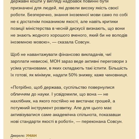
державні кошти у вигляді надбавок повинні бути
призначені для людей, які довели високу якість своєї
роботи. Безперечно, знання іноземної мови само по собі
не є достатнім показником якості, але навіть критики
позиції міністерства в чесній дискусії визнають, що вони
не знають жодного хорошого вченого, який би не володів
іноземною мовою», — сказала Совсун.
Щоб не навантажувати фінансово викладачів, чиї
зарплати невисокі, МОН зараз веде активні переговори з
усіма установами, в яких складають такі іспити. Більшість
їх готові, як мінімум, надати 50% знижку, каже чиновниця.
«Потрібно, щоб держава, суспільство повернулися
обличчям до науки. І усвідомили, що вона — не
нахлібник, на якого постійно не вистачає грошей, а
потужний інструмент розвитку. Але для цього має
активізуватися саме академічна спільнота, показавши
нові стандарти якості в роботі», — переконана Совсун.
Джерело:
УНІАН