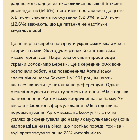
радянської спадщини» висловилися більше 8,5 тисячi
респондентів (54,6%), негативно поставилися до цього
5,1 тисячi учасників голосування (32,9%), а 1,9 тисячi
(12,6%) вважають, що це питання не настільки
актуальне нині.
Це не перша спроба повернути українським містам їхні
історичні назви. Як згадує керівник Костянтинівської
міської організації Національної спілки краєзнавців
України Володимир Березін, ще з середини 80-х вони
розпочали роботу над поверненням Артемівську
споконвічної назви Бахмут. І в 1991 році їм навіть
вдалося винести це питання на референдум. Однак
місцеві комуністи спочатку замість питання: «Чи згодні ви
на повернення Артемівську історичної назви Бахмут?»
внесли в бюлетень формулювання: «Чи згодні ви на
перейменування Артемівська на Бахмут?», а потім
усіляко дискредитували цю назву як мусульманську (хоча
насправді це назва річки, що протікає поряд), тож «за»
тоді проголосувало лише 25% жителів міста.