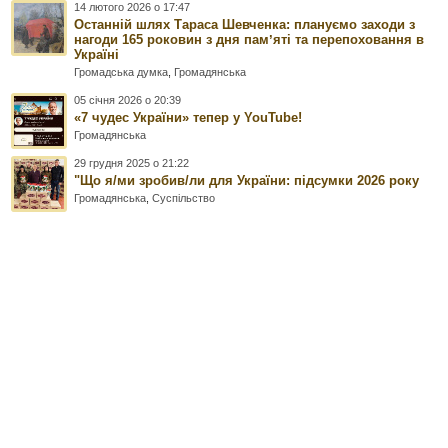
14 лютого 2026 о 17:47
Останній шлях Тараса Шевченка: плануємо заходи з
нагоди 165 роковин з дня памʼяті та перепоховання в
Україні
Громадська думка
,
Громадянська
05 січня 2026 о 20:39
«7 чудес України» тепер у YouTube!
Громадянська
29 грудня 2025 о 21:22
"Що я/ми зробив/ли для України: підсумки 2026 року
Громадянська
,
Суспільство