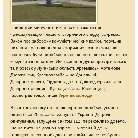
Прийнятий минулого тижня пакет законів про
«декомунізацію» нашого історичного спадку, зокрема,
Закон про заборону комуністичної символіки, порушив
питання про повернення історичних назв містам, які
свого часу були перейменовані на честь «видатних діячів
комуністичної партії». Йдеться передусім про Артемівськ
та Кіровськ у Луганській області, Артемівськ, Артемове,
Дзержинськ, Красноармійськ на Донеччині,
Дніпропетровськ, Орджонікідзе та Дніпродзержинськ на
Дніпропетровщині, Кузнецовськ на Рівненщині,
Кіровоград тощо, пише
Україна молода.
Всього ж у списку на першочергове перейменування
опинилося 25 населених пунктів України. До речі,
опитування, запущене сайтом 112, переконливо довело,
що це питання давно назріло — у перший день
голосування за необхідність «якнайшвидше позбутися