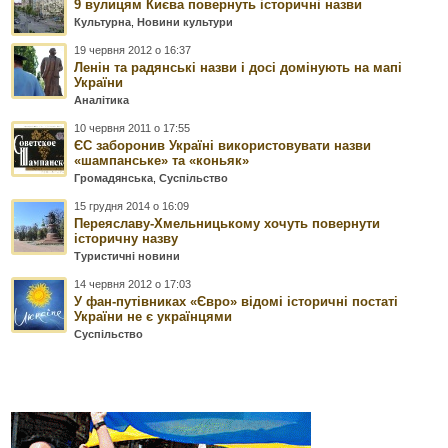
9 вулицям Києва повернуть історичні назви
Культурна
,
Новини культури
19 червня 2012 о 16:37
Ленін та радянські назви і досі домінують на мапі
України
Аналітика
10 червня 2011 о 17:55
ЄС заборонив Україні використовувати назви
«шампанське» та «коньяк»
Громадянська
,
Суспільство
15 грудня 2014 о 16:09
Переяславу-Хмельницькому хочуть повернути
історичну назву
Туристичні новини
14 червня 2012 о 17:03
У фан-путівниках «Євро» відомі історичні постаті
України не є українцями
Суспільство