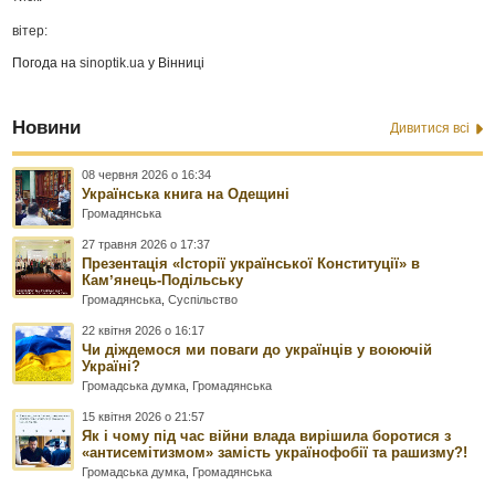
вітер:
Погода на
sinoptik.ua
у Вінниці
Новини
Дивитися всі
08 червня 2026 о 16:34
Українська книга на Одещині
Громадянська
27 травня 2026 о 17:37
Презентація «Історії української Конституції» в
Камʼянець-Подільську
Громадянська
,
Суспільство
22 квітня 2026 о 16:17
Чи діждемося ми поваги до українців у воюючій
Україні?
Громадська думка
,
Громадянська
15 квітня 2026 о 21:57
Як і чому під час війни влада вирішила боротися з
«антисемітизмом» замість українофобії та рашизму?!
Громадська думка
,
Громадянська