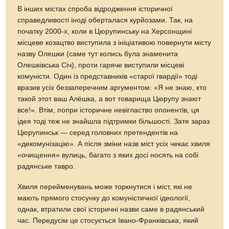
В інших містах спроба відродження історичної
справедливості іноді оберталася курйозами. Так, на
початку 2000-х, коли в Цюрупинську на Херсонщині
місцеве козацтво виступила з ініціативою повернути місту
назву Олешки (саме тут колись була знаменита
Олешківська Січ), проти гаряче виступили місцеві
комуністи. Один із представників «старої гвардії» тоді
вразив усіх беззаперечним аргументом: «Я не знаю, кто
такой этот ваш Алёшка, а вот товарища Цюрупу знают
все!». Втім, попри історичне невігластво опонентів, ця
ідея тоді теж не знайшла підтримки більшості. Зате зараз
Цюрупинськ — серед головних претендентів на
«декомунізацію». А після зміни назв міст усіх чекає хвиля
«очищення» вулиць, багато з яких досі носять на собі
радянське тавро.
Хвиля перейменувань може торкнутися і міст, які не
мають прямого стосунку до комуністичної ідеології,
однак, втратили свої історичні назви саме в радянський
час. Передусім це стосується Івано-Франківська, який