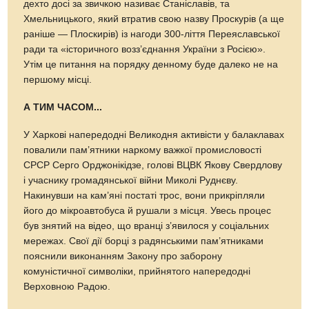
дехто досі за звичкою називає Станіславів, та
Хмельницького, який втратив свою назву Проскурів (а ще
раніше — Плоскирів) iз нагоди 300-ліття Переяславської
ради та «історичного возз’єднання України з Росією».
Утiм це питання на порядку денному буде далеко не на
першому місці.
А ТИМ ЧАСОМ...
У Харкові напередодні Великодня активісти у балаклавах
повалили пам’ятники наркому важкої промисловості
СРСР Серго Орджонікідзе, голові ВЦВК Якову Свердлову
і учаснику громадянської війни Миколі Руднєву.
Накинувши на кам’яні постаті трос, вони прикріпляли
його до мікроавтобуса й рушали з місця. Увесь процес
був знятий на відео, що вранці з’явилося у соціальних
мережах. Свої дії борці з радянськими пам’ятниками
пояснили виконанням Закону про заборону
комуністичної символіки, прийнятого напередодні
Верховною Радою.