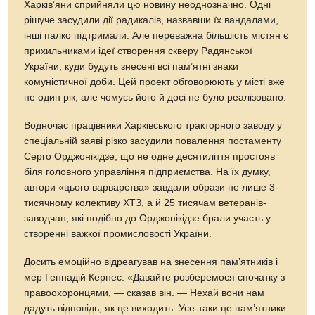
Харків’яни сприйняли цю новину неоднозначно. Одні
рішуче засудили дії радикалів, назвавши їх вандалами,
інші палко підтримали. Але переважна більшість містян є
прихильниками ідеї створення скверу Радянської
України, куди будуть знесені всі пам’ятні знаки
комуністичної доби. Цей проект обговорюють у місті вже
не один рік, але чомусь його й досі не було реалізовано.
Водночас працівники Харківського тракторного заводу у
спеціальній заяві різко засудили повалення постаменту
Серго Орджонікідзе, що не одне десятиліття простояв
біля головного управління підприємства. На їх думку,
автори «цього варварства» завдали образи не лише 3-
тисячному колективу ХТЗ, а й 25 тисячам ветеранів-
заводчан, які подібно до Орджонікідзе брали участь у
створенні важкої промисловості України.
Досить емоційно відреагував на знесення пам’ятників і
мер Геннадій Кернес. «Давайте розберемося спочатку з
правоохоронцями, — сказав він. — Нехай вони нам
дадуть відповідь, як це виходить. Усе-таки це пам’ятники.