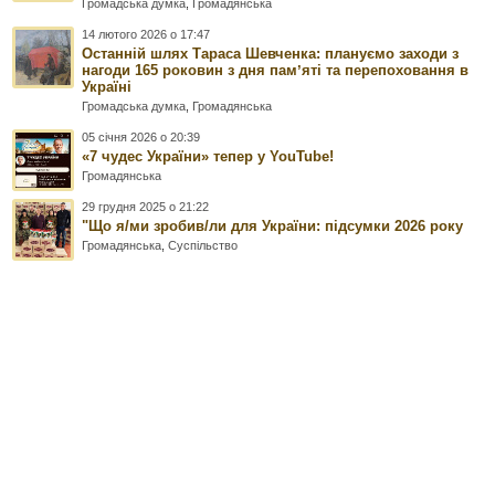
Громадська думка
,
Громадянська
14 лютого 2026 о 17:47
Останній шлях Тараса Шевченка: плануємо заходи з
нагоди 165 роковин з дня памʼяті та перепоховання в
Україні
Громадська думка
,
Громадянська
05 січня 2026 о 20:39
«7 чудес України» тепер у YouTube!
Громадянська
29 грудня 2025 о 21:22
"Що я/ми зробив/ли для України: підсумки 2026 року
Громадянська
,
Суспільство