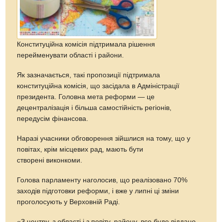
Конституційна комісія підтримала рішення
перейменувати області і райони.
Як зазначається, такі пропозиції підтримала
конституційна комісія, що засідала в Адміністрації
президента. Головна мета реформи — це
децентралізація і більша самостійність регіонів,
передусім фінансова.
Наразі учасники обговорення зійшлися на тому, що у
повітах, крім місцевих рад, мають бути
створені виконкоми.
Голова парламенту наголосив, що реалізовано 70%
заходів підготовки реформи, і вже у липні ці зміни
проголосують у Верховній Раді.
«З центру, з області і з повіту, району, все буде віддано