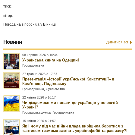
тиск:
вітер:
Погода на
sinoptik.ua
у Вінниці
Новини
Дивитися всі
08 червня 2026 о 16:34
Українська книга на Одещині
Громадянська
27 травня 2026 о 17:37
Презентація «Історії української Конституції» в
Камʼянець-Подільську
Громадянська
,
Суспільство
22 квітня 2026 о 16:17
Чи діждемося ми поваги до українців у воюючій
Україні?
Громадська думка
,
Громадянська
15 квітня 2026 о 21:57
Як і чому під час війни влада вирішила боротися з
«антисемітизмом» замість українофобії та рашизму?!