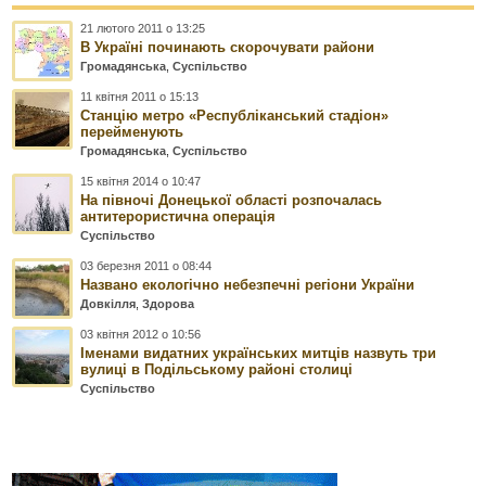
21 лютого 2011 о 13:25
В Україні починають скорочувати райони
Громадянська
,
Суспільство
11 квітня 2011 о 15:13
Станцію метро «Республіканський стадіон»
перейменують
Громадянська
,
Суспільство
15 квітня 2014 о 10:47
На півночі Донецької області розпочалась
антитерористична операція
Суспільство
03 березня 2011 о 08:44
Названо екологічно небезпечні регіони України
Довкілля
,
Здорова
03 квітня 2012 о 10:56
Іменами видатних українських митців назвуть три
вулиці в Подільському районі столиці
Суспільство