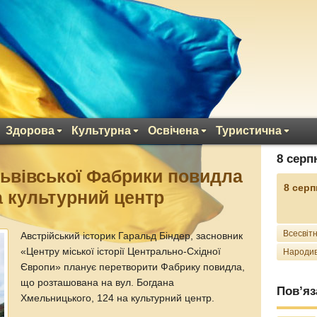
Здорова
Культурна
Освічена
Туристична
8 серп
ьвівської Фабрики повидла
8 серп
а культурний центр
Всесвітн
Австрійський історик Гаральд Біндер, засновник
«Центру міської історії Центрально-Східної
Народив
Європи» планує перетворити Фабрику повидла,
що розташована на вул. Богдана
Пов’яз
Хмельницького, 124 на культурний центр.