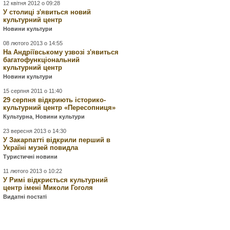
12 квітня 2012 о 09:28
У столиці з'явиться новий
культурний центр
Новини культури
08 лютого 2013 о 14:55
На Андріївському узвозі з'явиться
багатофункціональний
культурний центр
Новини культури
15 серпня 2011 о 11:40
29 серпня відкриють історико-
культурний центр «Пересопниця»
Культурна
,
Новини культури
23 вересня 2013 о 14:30
У Закарпатті відкрили перший в
Україні музей повидла
Туристичні новини
11 лютого 2013 о 10:22
У Римі відкриється культурний
центр імені Миколи Гоголя
Видатні постаті