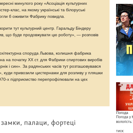
вересні минулого року «Асоціація культурних
тер-клас, на якому українські та білоруські
могли б оживити Фабрику повидла.
орити тут культурний центр. Гаральду Біндеру
шив, що буде продовжувати цю роботу», — розповів
.
рхітектурна споруда Львова, колишня фабрика
на на початку ХХ ст. для Фабрики спиртових виробів
рнік і син». За радянських часів тут розташовувався
», куди привозили цистернами для розливу у пляшки
970-х підприємство перепрофілювали на цех
Погода
Погода у
вологість:
тиск: