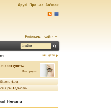
Друзі
Про нас
Зв'язок
Регіональні сайти
ня
Інші дати
ня святкують:
Розгорнути
ій день кішок
ся Юрій Федькович
ані Новини