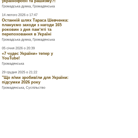
українофобії та рашизму?!
Громадська думка
,
Громадянська
14 лютого 2026 о 17:47
Останній шлях Тараса Шевченка:
плануємо заходи з нагоди 165
роковин з дня памʼяті та
перепоховання в Україні
Громадська думка
,
Громадянська
05 січня 2026 о 20:39
«7 чудес України» тепер у
YouTube!
Громадянська
29 грудня 2025 о 21:22
"Що я/ми зробив/ли для України:
підсумки 2026 року
Громадянська
,
Суспільство