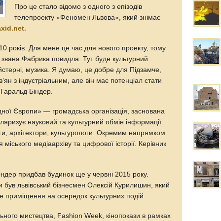
Про це стало відомо з одного з епізодів
телепроекту «Феномен Львова», який знімає
xid.net.
е 10 років. Для мене це час для нового проекту, тому
 звана Фабрика повидла. Тут буде культурний
йстерні, музика. Я думаю, це добре для Підзамче,
в’ян з індустріальним, але він має потенціал стати
 Гаральд Біндер.
дної Європи» — громадська організація, заснована
уляризує науковий та культурний обмін інформації.
ги, архітектори, культурологи. Окремим напрямком
міського медіаархіву та цифрової історії. Керівник
індер придбав будинок ще у червні 2015 року.
був львівський бізнесмен Олексій Курилишин, який
е приміщення на осередок культурних подій.
ьного мистецтва, Fashion Week, кінопокази в рамках