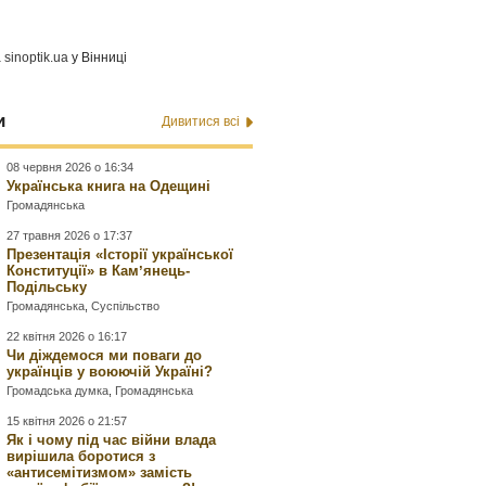
а
sinoptik.ua
у Вінниці
и
Дивитися всі
08 червня 2026 о 16:34
Українська книга на Одещині
Громадянська
27 травня 2026 о 17:37
Презентація «Історії української
Конституції» в Камʼянець-
Подільську
Громадянська
,
Суспільство
22 квітня 2026 о 16:17
Чи діждемося ми поваги до
українців у воюючій Україні?
Громадська думка
,
Громадянська
15 квітня 2026 о 21:57
Як і чому під час війни влада
вирішила боротися з
«антисемітизмом» замість