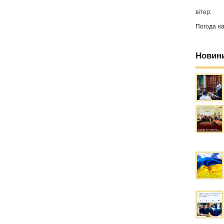
вітер:
Погода н
Новин