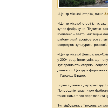
«Центр міської історії», пише
Za
«Центр міської історії існує вж
купив фабрику на Підзамче, так
комплекс – театр, мистецькі ма
району, який асоціюється у льві
осередком культури»,- розповів
«Центр міської Центрально-Схі
у 2004 році. Інституція, що поп
Тут працюють історики, соціоло
діяльності Центру є формування 
– Гаральд Біндер.
Згідно з даними держреєстру, Б
Попереднім власником фабрики 
також намагався перетворити ц
Тут відбувались Тиждень актуал