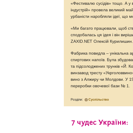
«Фестивалю сусідів» тощо. А у 
індустрій» провела великий майс
урбаністи наробляли ідеї, що 
«Ми багато працювали, щоб ств
сподобалась ця ідея і він вирі
ZAXID.NET Олексій Курилишин
Фабрика повидла – унікальна а
спиртових напоїв. Була збудова
та підсолоджених трунків «Й. Ко
винзавод тресту «Укрголоввино
вино з Алжиру чи Молдови. У 1
переробки овочевої бази № 1.
Розділи:
Суспільство