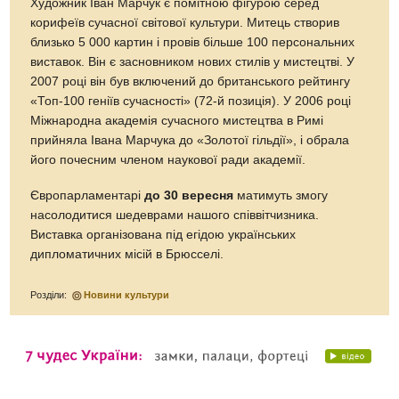
Художник Іван Марчук є помітною фігурою серед
корифеїв сучасної світової культури. Митець створив
близько 5 000 картин і провів більше 100 персональних
виставок. Він є засновником нових стилів у мистецтві. У
2007 році він був включений до британського рейтингу
«Топ-100 геніїв сучасності» (72-й позиція). У 2006 році
Міжнародна академія сучасного мистецтва в Римі
прийняла Івана Марчука до «Золотої гільдії», і обрала
його почесним членом наукової ради академії.
Європарламентарі
до 30 вересня
матимуть змогу
насолодитися шедеврами нашого співвітчизника.
Виставка організована під егідою українських
дипломатичних місій в Брюсселі.
Розділи:
Новини культури