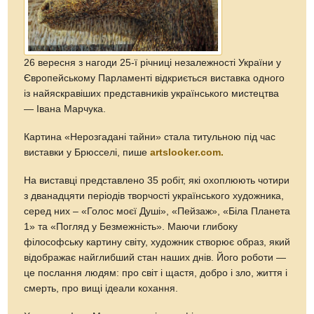
26 вересня з нагоди 25-ї річниці незалежності України у
Європейському Парламенті відкриється виставка одного
із найяскравіших представників українського мистецтва
— Івана Марчука.
Картина «Нерозгадані тайни» стала титульною під час
виставки у Брюсселі, пише
artslooker.com.
На виставці представлено 35 робіт, які охоплюють чотири
з дванадцяти періодів творчості українського художника,
серед них – «Голос моєї Душі», «Пейзаж», «Біла Планета
1» та «Погляд у Безмежність». Маючи глибоку
філософську картину світу, художник створює образ, який
відображає найглибший стан наших днів. Його роботи —
це послання людям: про світ і щастя, добро і зло, життя і
смерть, про вищі ідеали кохання.