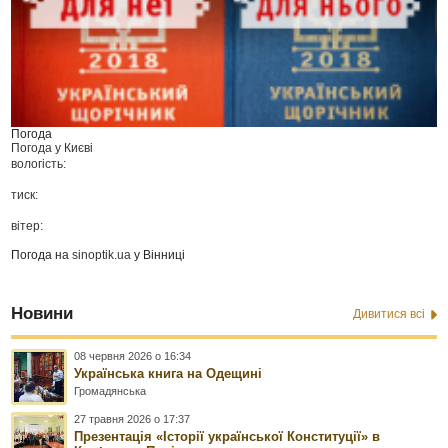
Погода
Погода у
Києві
вологість:
тиск:
вітер:
Погода на
sinoptik.ua
у Вінниці
Новини
Дивитися всі
08 червня 2026 о 16:34
Українська книга на Одещині
Громадянська
27 травня 2026 о 17:37
Презентація «Історії української Конституції» в