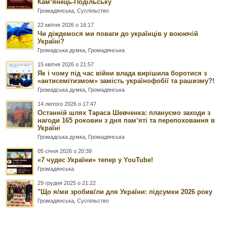
Камʼянець-Подільську
Громадянська
,
Суспільство
22 квітня 2026 о 16:17
Чи діждемося ми поваги до українців у воюючій
Україні?
Громадська думка
,
Громадянська
15 квітня 2026 о 21:57
Як і чому під час війни влада вирішила боротися з
«антисемітизмом» замість українофобії та рашизму?!
Громадська думка
,
Громадянська
14 лютого 2026 о 17:47
Останній шлях Тараса Шевченка: плануємо заходи з
нагоди 165 роковин з дня памʼяті та перепоховання в
Україні
Громадська думка
,
Громадянська
05 січня 2026 о 20:39
«7 чудес України» тепер у YouTube!
Громадянська
29 грудня 2025 о 21:22
"Що я/ми зробив/ли для України: підсумки 2026 року
Громадянська
,
Суспільство