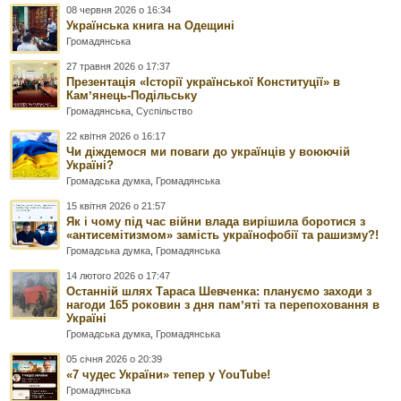
08 червня 2026 о 16:34
Українська книга на Одещині
Громадянська
27 травня 2026 о 17:37
Презентація «Історії української Конституції» в
Камʼянець-Подільську
Громадянська
,
Суспільство
22 квітня 2026 о 16:17
Чи діждемося ми поваги до українців у воюючій
Україні?
Громадська думка
,
Громадянська
15 квітня 2026 о 21:57
Як і чому під час війни влада вирішила боротися з
«антисемітизмом» замість українофобії та рашизму?!
Громадська думка
,
Громадянська
14 лютого 2026 о 17:47
Останній шлях Тараса Шевченка: плануємо заходи з
нагоди 165 роковин з дня памʼяті та перепоховання в
Україні
Громадська думка
,
Громадянська
05 січня 2026 о 20:39
«7 чудес України» тепер у YouTube!
Громадянська