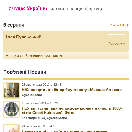
6 серпня
Інші дати
Ілля Буяльський
Розгорнути
Народився Володимир Фатальчук
Пов’язані Новини
25 листопада 2013 о 12:45
НБУ вводить в обіг срібну монету «Микола Амосов»
Суспільство
13 вересня 2011 о 15:29
НБУ випустив півкілограмову монету на честь 1000-
ліття Софії Київської. Фото
Громадянська
,
Суспільство
21 червня 2013 о 14:18
Введено в обіг пам’ятну монету присвячену