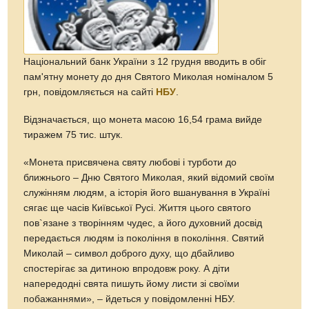
Національний банк України з 12 грудня вводить в обіг
пам'ятну монету до дня Святого Миколая номіналом 5
грн, повідомляється на сайті
НБУ
.
Відзначається, що монета масою 16,54 грама вийде
тиражем 75 тис. штук.
«Монета присвячена святу любові і турботи до
ближнього – Дню Святого Миколая, який відомий своїм
служінням людям, а історія його вшанування в Україні
сягає ще часів Київської Русі. Життя цього святого
пов`язане з творінням чудес, а його духовний досвід
передається людям із покоління в покоління. Святий
Миколай – символ доброго духу, що дбайливо
спостерігає за дитиною впродовж року. А діти
напередодні свята пишуть йому листи зі своїми
побажаннями», – йдеться у повідомленні НБУ.