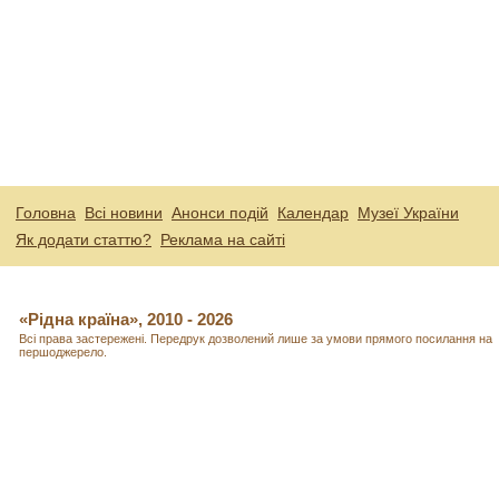
Головна
Всі новини
Анонси подій
Календар
Музеї України
Як додати статтю?
Реклама на сайті
«Рідна країна», 2010 - 2026
Всі права застережені. Передрук дозволений лише за умови прямого посилання на
першоджерело.