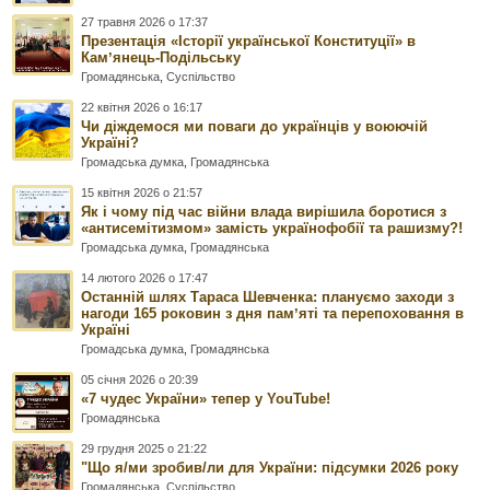
27 травня 2026 о 17:37
Презентація «Історії української Конституції» в
Камʼянець-Подільську
Громадянська
,
Суспільство
22 квітня 2026 о 16:17
Чи діждемося ми поваги до українців у воюючій
Україні?
Громадська думка
,
Громадянська
15 квітня 2026 о 21:57
Як і чому під час війни влада вирішила боротися з
«антисемітизмом» замість українофобії та рашизму?!
Громадська думка
,
Громадянська
14 лютого 2026 о 17:47
Останній шлях Тараса Шевченка: плануємо заходи з
нагоди 165 роковин з дня памʼяті та перепоховання в
Україні
Громадська думка
,
Громадянська
05 січня 2026 о 20:39
«7 чудес України» тепер у YouTube!
Громадянська
29 грудня 2025 о 21:22
"Що я/ми зробив/ли для України: підсумки 2026 року
Громадянська
,
Суспільство