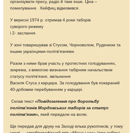
організувати пресу, радіо й таке інше. Ціна –
помилування. Хейфец відмовився.
У вересні 1974 р. отримав 4 роки таборів
суворого режиму
і 2- заслання.
У зоні товаришував зі Стусом, Чорноволом, Руденком та
іншим українцями-політв’язнями.
Разом з ними брав участь у протестних голодуваннях,
зокрема, з вимогою визнання табірним начальством
статусу політв’язня, звільнення
Василя Стуса з карцера. За голодування був покараний
40-добовим перебуванням у карцері.
Склав текст
«
Повідомлення про боротьбу
політв’язнів Мордовських таборів за статус
політв’язня
»
,
який передали на волю.
Ще передав для друку на Заході кілька рукопписів, у тому
числі — автобіографічний твір «Місце і час» (про табірні