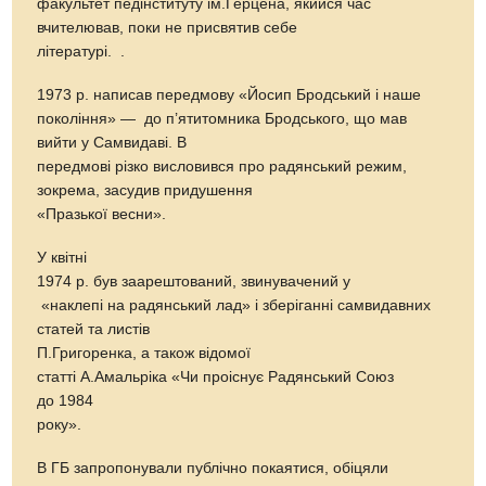
факультет педінституту ім.Герцена, якийся час
вчителював, поки не присвятив себе
літературі. .
1973 р. написав передмову «Йосип Бродський і наше
покоління» — до п’ятитомника Бродського, що мав
вийти у Самвидаві. В
передмові різко висловився про радянський режим,
зокрема, засудив придушення
«Празької весни».
У квітні
1974 р. був заарештований, звинувачений у
«наклепі на радянський лад» і зберіганні самвидавних
статей та листів
П.Григоренка, а також відомої
статті А.Амальріка «Чи проіснує Радянський Союз
до 1984
року».
В ГБ запропонували публічно покаятися, обіцяли