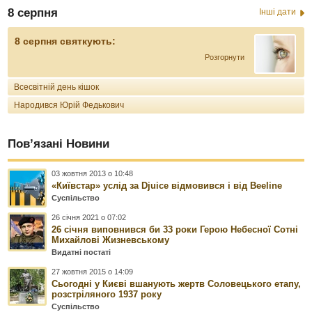
8 серпня
Інші дати
8 серпня святкують:
Розгорнути
Всесвітній день кішок
Народився Юрій Федькович
Пов’язані Новини
03 жовтня 2013 о 10:48
«Київстар» услід за Djuice відмовився і від Beelinе
Суспільство
26 січня 2021 о 07:02
26 січня виповнився би 33 роки Герою Небесної Сотні
Михайлові Жизневському
Видатні постаті
27 жовтня 2015 о 14:09
Сьогодні у Києві вшанують жертв Соловецького етапу,
розстріляного 1937 року
Суспільство