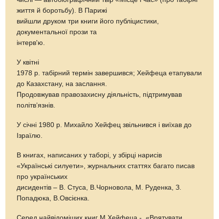
життя й боротьбу). В Парижі
вийшли друком три книги його публіцистики,
документальної прози та
інтерв'ю.
У квітні
1978 р. табірний термін завершився; Хейфеца етапували
до Казахстану, на заслання.
Продовжував правозахисну діяльність, підтримував
політв’язнів.
У січні 1980 р. Михайло Хейфец звільнився і виїхав до
Ізраїлю.
В книгах, написаних у таборі, у збірці нарисів
«Українські силуети», журнальних статтях багато писав
про українських
дисидентів – В. Стуса, В.Чорновола, М. Руденка, З.
Попадюка, В.Овсієнка.
Серед найвідоміших книг М.Хейфеца - «Врятувати