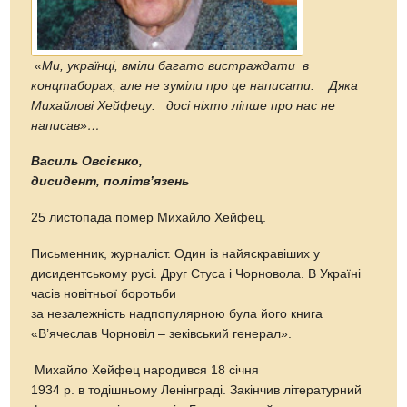
«Ми, українці, вміли багато вистраждати в
концтаборах, але не зуміли про це написати. Дяка
Михайлові Хейфецу: досі ніхто ліпше про нас не
написав»…
Василь Овсі
дисидент, політв’язень
25 листопада помер Михайло Хейфец.
Письменник, журналіст. Один із найяскравіших у
дисидентському русі. Друг Стуса і Чорновола. В Україні
часів новітньої боротьби
за незалежність надпопулярною була його книга
«В’ячеслав Чорновіл – зеківський генерал».
Михайло Хейфец народився 18 січня
1934 р. в тодішньому Ленінграді. Закінчив літературний