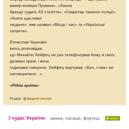
камер-юнкера Пушкіна», «Ханна
Арендт судить ХХ століття», «Секретар таємної поліції»,
«Книга щасливої
людини», вже названі «Місце і час» та «Українські
силуети».
В’ячеслав Чорновіл
якось розповідав,
що Михайло Хейфец не раз телефонував йому зі своїх
далеких країв, і вони
годинами говорили. Хейфец жартував: «Бач, «там» не
наговорилися…»
«Рідна країна»
Розділи:
Видатні постаті