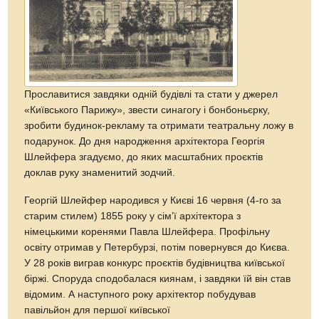
Прославитися завдяки одній будівлі та стати у джерел
«Київського Парижу», звести синагогу і бонбоньєрку,
зробити будинок-рекламу та отримати театральну ложу в
подарунок. До дня народження архітектора Георгія
Шлейфера згадуємо, до яких масштабних проєктів
доклав руку знаменитий зодчий.
Георгій Шлейфер народився у Києві 16 червня (4-го за
старим стилем) 1855 року у сімʼї архітектора з
німецькими коренями Павла Шлейфера. Профільну
освіту отримав у Петербурзі, потім повернувся до Києва.
У 28 років виграв конкурс проєктів будівництва київської
біржі. Споруда сподобалася киянам, і завдяки їй він став
відомим. А наступного року архітектор побудував
павільйон для першої київської