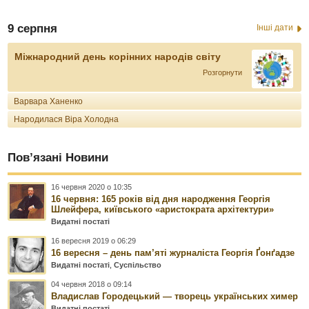
9 серпня
Інші дати
Міжнародний день корінних народів світу
Розгорнути
Варвара Ханенко
Народилася Віра Холодна
Пов’язані Новини
16 червня 2020 о 10:35
16 червня: 165 років від дня народження Георгія
Шлейфера, київського «аристократа архітектури»
Видатні постаті
16 вересня 2019 о 06:29
16 вересня – день пам’яті журналіста Георгія Ґонґадзе
Видатні постаті
,
Суспільство
04 червня 2018 о 09:14
Владислав Городецький — творець українських химер
Видатні постаті