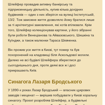
Шлейфер провадив активну банкірську та
підприємницьку діяльність, купив кілька дохідних
будівників — один з них зберігся на вулиці Інститутській,
13/2. Тож заможне життя дозволяло йому братися лише
за ті архітектурні замовлення, які хотів втілювати. Крім
того, Шлейфер колекціонував картини, у його зібранні
були роботи Венеціанова та Айвазовського, Шишкіна та
Куїнджи, а також малюнки Тараса Шевченка.
Він прожив усе життя в Києві, тут помер та був
похоронений на кладовищі біля Аскольдової могили.
Далеко не всі будівлі Шлейфера збереглися до
сьогоднішнього дня, проте деякі все ж і досі
прикрашають Київ.
Синагога Лазаря Бродського
У 1890-х роках Лазар Бродський — власник цукрових
заводів і меценат — вирішив побудувати у Києві хоральну
синагогу. Проєкт розробляв Шлейфер, а будівельні