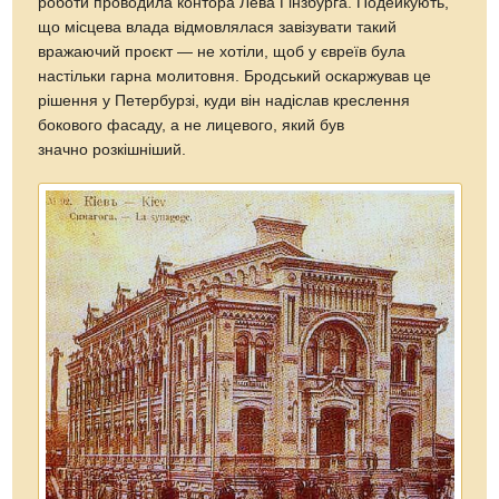
роботи проводила контора Лева Гінзбурга. Подейкують,
що місцева влада відмовлялася завізувати такий
вражаючий проєкт — не хотіли, щоб у євреїв була
настільки гарна молитовня. Бродський оскаржував це
рішення у Петербурзі, куди він надіслав креслення
бокового фасаду, а не лицевого, який був
значно розкішніший.