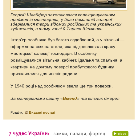
Георгій Шлейфер захоплювався колекціонуванням
предметів мистецтва; у його домашній галереї
зберігалися твори відомих російських та українських
художників, в тому числі й Тараса Шевченка.
Інтерʼєр особняка був багато оздоблений, а у вітальні —
оформлена скляна стеля, яка підкреслювала красу
мистецької колекції господаря. В особняку
розміщувалися вітальня, кабінет, їдальня та спальня, а
квартири на другому поверсі прибуткового будинку
призначалися для членів родини.
У 1940 році над особняком звели ще три поверхи.
За матеріалами сайту «
Вікенд
» та вільних джерел
Розділи:
Видатні постаті