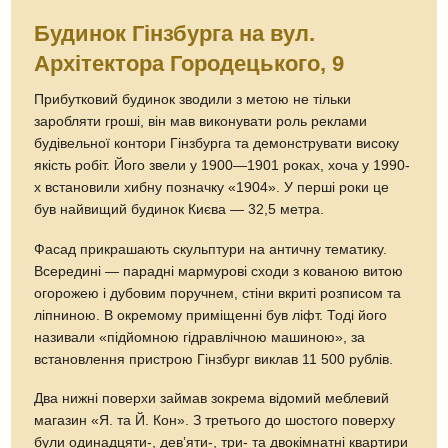
Будинок Гінзбурга на вул.
Архітектора Городецького, 9
Прибутковий будинок зводили з метою не тільки
заробляти гроші, він мав виконувати роль реклами
будівельної контори Гінзбурга та демонструвати високу
якість робіт. Його звели у 1900—1901 роках, хоча у 1990-
х встановили хибну позначку «1904». У перші роки це
був найвищий будинок Києва — 32,5 метра.
Фасад прикрашають скульптури на античну тематику.
Всередині — парадні мармурові сходи з кованою витою
огорожею і дубовим поручнем, стіни вкриті розписом та
ліпниною. В окремому приміщенні був ліфт. Тоді його
називали «підйомною гідравлічною машиною», за
встановлення пристрою Гінзбург виклав 11 500 рублів.
Два нижні поверхи займав зокрема відомий меблевий
магазин «Я. та Й. Кон». З третього до шостого поверху
були одинадцяти-, девʼяти-, три- та двокімнатні квартири