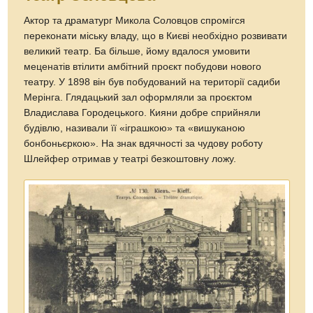
Актор та драматург Микола Соловцов спромігся
переконати міську владу, що в Києві необхідно розвивати
великий театр. Ба більше, йому вдалося умовити
меценатів втілити амбітний проєкт побудови нового
театру. У 1898 він був побудований на території садиби
Мерінга. Глядацький зал оформляли за проєктом
Владислава Городецького. Кияни добре сприйняли
будівлю, називали її «іграшкою» та «вишуканою
бонбоньєркою». На знак вдячності за чудову роботу
Шлейфер отримав у театрі безкоштовну ложу.