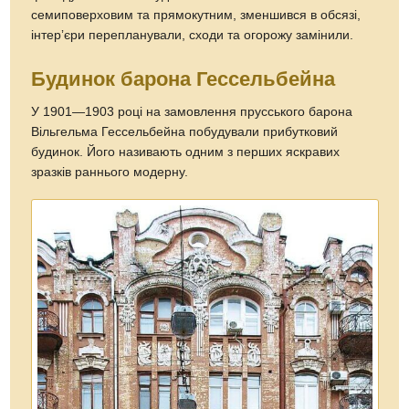
семиповерховим та прямокутним, зменшився в обсязі,
інтерʼєри перепланували, сходи та огорожу замінили.
Будинок барона Гессельбейна
У 1901—1903 році на замовлення прусського барона
Вільгельма Гессельбейна побудували прибутковий
будинок. Його називають одним з перших яскравих
зразків раннього модерну.