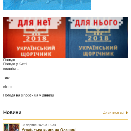
Погода
Погода у
Києві
вологість:
тиск:
вітер:
Погода на
sinoptik.ua
у Вінниці
Новини
Дивитися всі
08 червня 2026 о 16:34
Українська книга на Одещині