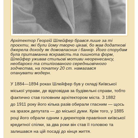
Архітектор Георгій Шлейфер брався лише за ті
проєкти, які були йому творчо цікаві, бо мав додаткові
джерела доходу як домовласник і банкір
.
Його спорудам
була притаманна яскравість та пишнота форм,
Шлейфер уживав стильові мотиви неоренесансу,
необароко та стилізованого середньовічного
зодчества, на початку 20 ст. намагався
опанувати модерн.
У 1884—1894 роках Шлейфер був у складі Київської
міської управи, де відповідав за будівельні справи, тобто
фактично став головним архітектором міста. З 1882
до 1911 року його кілька разів обирали гласним — щось
на зразок депутата — до міської думи. Крім того, у 1885
році його обрали одним з директорів правління київської
кредитної спілки, за два роки він став її головою та
залишався на цій посаді до кінця життя.