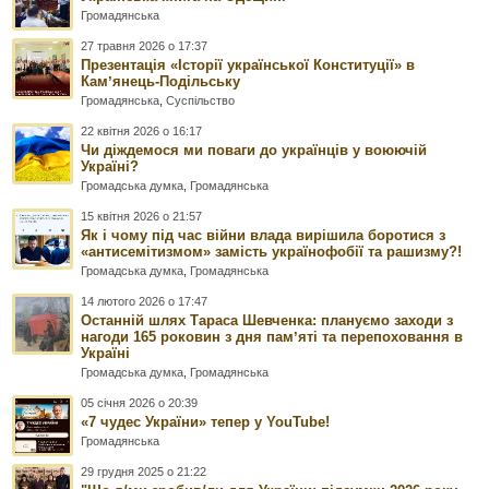
Громадянська
27 травня 2026 о 17:37
Презентація «Історії української Конституції» в
Камʼянець-Подільську
Громадянська
,
Суспільство
22 квітня 2026 о 16:17
Чи діждемося ми поваги до українців у воюючій
Україні?
Громадська думка
,
Громадянська
15 квітня 2026 о 21:57
Як і чому під час війни влада вирішила боротися з
«антисемітизмом» замість українофобії та рашизму?!
Громадська думка
,
Громадянська
14 лютого 2026 о 17:47
Останній шлях Тараса Шевченка: плануємо заходи з
нагоди 165 роковин з дня памʼяті та перепоховання в
Україні
Громадська думка
,
Громадянська
05 січня 2026 о 20:39
«7 чудес України» тепер у YouTube!
Громадянська
29 грудня 2025 о 21:22