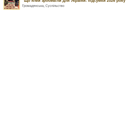
"Що я/ми зробив/ли для України: підсумки 2026 року
Громадянська
,
Суспільство