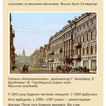
з кухнями та ванними кімнатами. Всього було 14 квартир.
Готель «Континенталь», архітектор Г. Шлейфер, Е.
Брадтман і В. Городецький (зараз тут
Музична академія)
У 1941 році будинок частково знищили. У 1950 відбулася
його відбудова, у 1986—1987 роках — реконструкція
фасаду. Після того будинок змінився. Він став