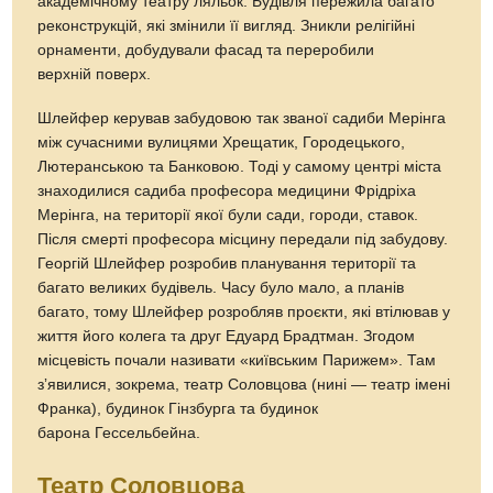
академічному театру ляльок. Будівля пережила багато
реконструкцій, які змінили її вигляд. Зникли релігійні
орнаменти, добудували фасад та переробили
верхній поверх.
Шлейфер керував забудовою так званої садиби Мерінга
між сучасними вулицями Хрещатик, Городецького,
Лютеранською та Банковою. Тоді у самому центрі міста
знаходилися садиба професора медицини Фрідріха
Мерінга, на території якої були сади, городи, ставок.
Після смерті професора місцину передали під забудову.
Георгій Шлейфер розробив планування території та
багато великих будівель. Часу було мало, а планів
багато, тому Шлейфер розробляв проєкти, які втілював у
життя його колега та друг Едуард Брадтман. Згодом
місцевість почали називати «київським Парижем». Там
зʼявилися, зокрема, театр Соловцова (нині — театр імені
Франка), будинок Гінзбурга та будинок
барона Гессельбейна.
Театр Соловцова