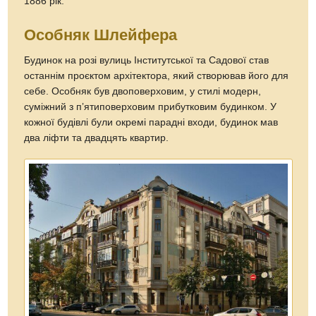
1886 рік.
Особняк Шлейфера
Будинок на розі вулиць Інститутської та Садової став
останнім проєктом архітектора, який створював його для
себе. Особняк був двоповерховим, у стилі модерн,
суміжний з пʼятиповерховим прибутковим будинком. У
кожної будівлі були окремі парадні входи, будинок мав
два ліфти та двадцять квартир.