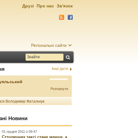
Друзі
Про нас
Зв'язок
Регіональні сайти
ня
Інші дати
Буяльський
Розгорнути
ся Володимир Фатальчук
ані Новини
01 грудня 2011 о 09:47
Сттоличних таксі стане менше, а