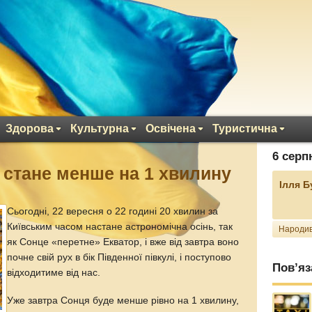
Здорова
Культурна
Освічена
Туристична
6 серп
 стане менше на 1 хвилину
Ілля 
Сьогодні, 22 вересня о 22 годині 20 хвилин за
Київським часом настане астрономічна осінь, так
Народив
як Сонце «перетне» Екватор, і вже від завтра воно
почне свій рух в бік Південної півкулі, і поступово
Пов’яз
відходитиме від нас.
Уже завтра Сонця буде менше рівно на 1 хвилину,