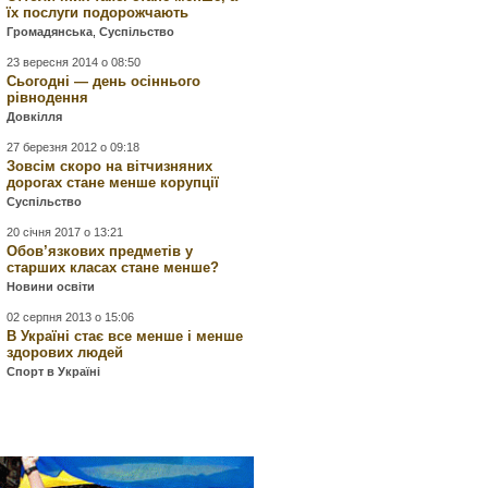
їх послуги подорожчають
Громадянська
,
Суспільство
23 вересня 2014 о 08:50
Сьогодні — день осіннього
рівнодення
Довкілля
27 березня 2012 о 09:18
Зовсім скоро на вітчизняних
дорогах стане менше корупції
Суспільство
20 січня 2017 о 13:21
Обов’язкових предметів у
старших класах стане менше?
Новини освіти
02 серпня 2013 о 15:06
В Україні стає все менше і менше
здорових людей
Спорт в Україні