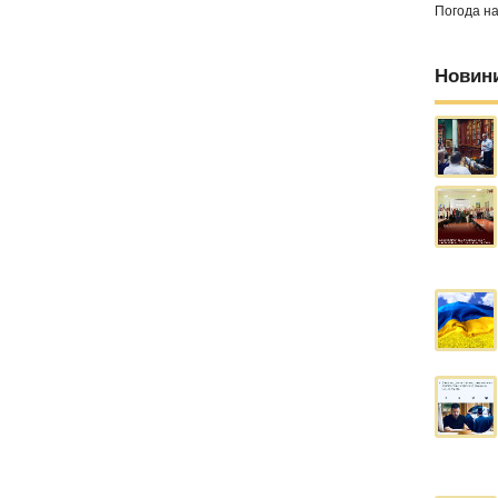
Погода н
Новин