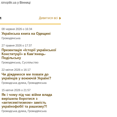
а
sinoptik.ua
у Вінниці
и
Дивитися всі
08 червня 2026 о 16:34
Українська книга на Одещині
Громадянська
27 травня 2026 о 17:37
Презентація «Історії української
Конституції» в Камʼянець-
Подільську
Громадянська
,
Суспільство
22 квітня 2026 о 16:17
Чи діждемося ми поваги до
українців у воюючій Україні?
Громадська думка
,
Громадянська
15 квітня 2026 о 21:57
Як і чому під час війни влада
вирішила боротися з
«антисемітизмом» замість
українофобії та рашизму?!
Громадська думка
,
Громадянська