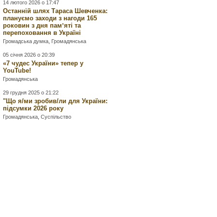
14 лютого 2026 о 17:47
Останній шлях Тараса Шевченка:
плануємо заходи з нагоди 165
роковин з дня памʼяті та
перепоховання в Україні
Громадська думка
,
Громадянська
05 січня 2026 о 20:39
«7 чудес України» тепер у
YouTube!
Громадянська
29 грудня 2025 о 21:22
"Що я/ми зробив/ли для України:
підсумки 2026 року
Громадянська
,
Суспільство