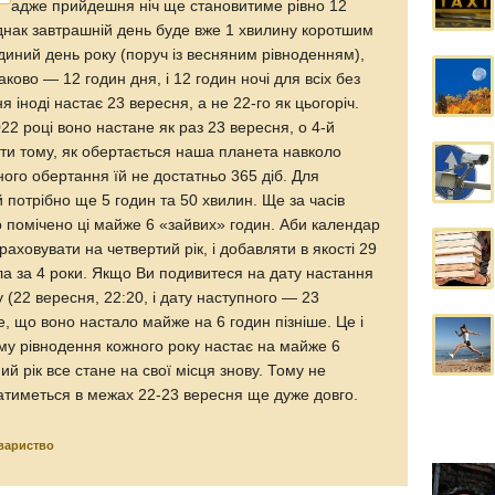
адже прийдешня ніч ще становитиме рівно 12
 однак завтрашній день буде вже 1 хвилину коротшим
єдиний день року (поруч із весняним рівноденням),
аково — 12 годин дня, і 12 годин ночі для всіх без
я іноді настає 23 вересня, а не 22-го як цьогоріч.
2 році воно настане як раз 23 вересня, о 4-й
ати тому, як обертається наша планета навколо
ого обертання їй не достатньо 365 діб. Для
 потрібно ще 5 годин та 50 хвилин. Ще за часів
помічено ці майже 6 «зайвих» годин. Аби календар
раховувати на четвертий рік, і добавляти в якості 29
ла за 4 роки. Якщо Ви подивитеся на дату настання
 (22 вересня, 22:20, і дату наступного — 23
е, що воно настало майже на 6 годин пізніше. Це і
ому рівнодення кожного року настає на майже 6
ий рік все стане на свої місця знову. Тому не
тиметься в межах 22-23 вересня ще дуже довго.
вариство