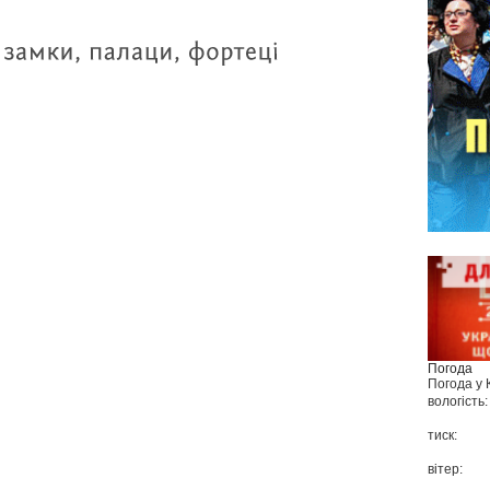
Погода
Погода у
вологість:
тиск:
вітер: