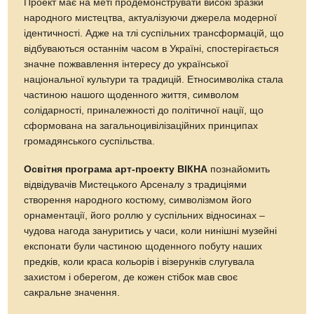
Проект має на меті продемонструвати високі зразки
народного мистецтва, актуалізуючи джерела модерної
ідентичності. Адже на тлі суспільних трансформацій, що
відбуваються останнім часом в Україні, спостерігається
значне пожвавлення інтересу до української
національної культури та традицій. Етносимволіка стала
частиною нашого щоденного життя, символом
солідарності, приналежності до політичної нації, що
сформована на загальноцивілізаційних принципах
громадянського суспільства.
Освітня програма арт-проекту ВІКНА
познайомить
відвідувачів Мистецького Арсеналу з традиціями
створення народного костюму, символізмом його
орнаментації, його роллю у суспільних відносинах –
чудова нагода зануритись у часи, коли нинішні музейні
експонати були частиною щоденного побуту наших
предків, коли краса кольорів і візерунків слугувала
захистом і оберегом, де кожен стібок мав своє
сакральне значення.