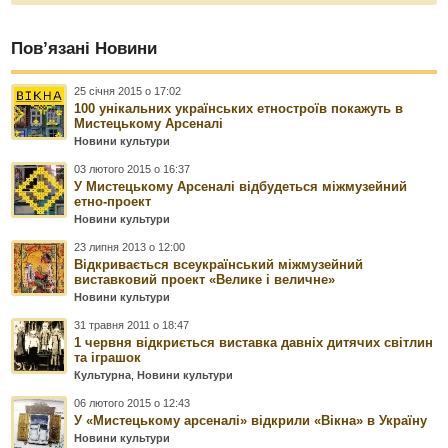
Пов’язані Новини
25 січня 2015 о 17:02
100 унікальних українських етностроїв покажуть в
Мистецькому Арсеналі
Новини культури
03 лютого 2015 о 16:37
У Мистецькому Арсеналі відбудеться міжмузейний
етно-проект
Новини культури
23 липня 2013 о 12:00
Відкривається всеукраїнський міжмузейний
виставковий проект «Велике і величне»
Новини культури
31 травня 2011 о 18:47
1 червня відкриється виставка давніх дитячих світлин
та іграшок
Культурна
,
Новини культури
06 лютого 2015 о 12:43
У «Мистецькому арсеналі» відкрили «Вікна» в Україну
Новини культури