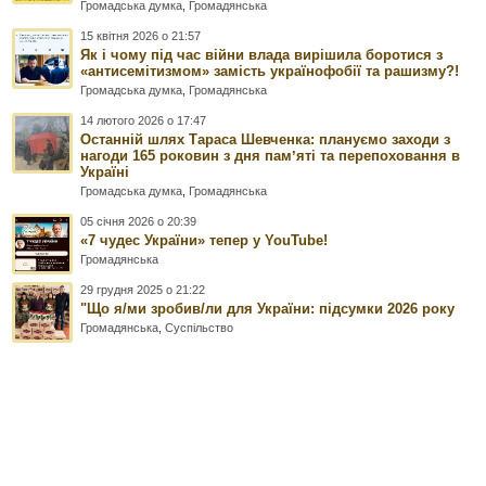
Громадська думка
,
Громадянська
15 квітня 2026 о 21:57
Як і чому під час війни влада вирішила боротися з
«антисемітизмом» замість українофобії та рашизму?!
Громадська думка
,
Громадянська
14 лютого 2026 о 17:47
Останній шлях Тараса Шевченка: плануємо заходи з
нагоди 165 роковин з дня памʼяті та перепоховання в
Україні
Громадська думка
,
Громадянська
05 січня 2026 о 20:39
«7 чудес України» тепер у YouTube!
Громадянська
29 грудня 2025 о 21:22
"Що я/ми зробив/ли для України: підсумки 2026 року
Громадянська
,
Суспільство