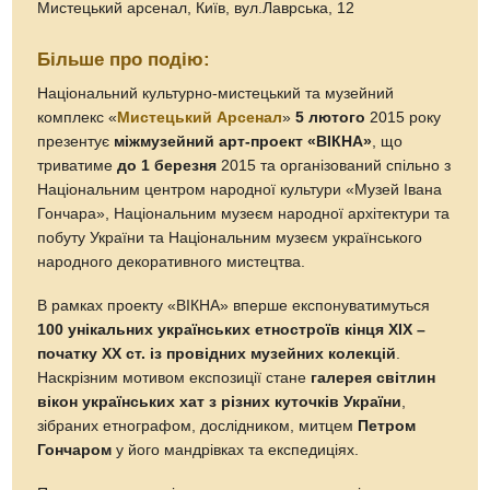
Мистецький арсенал, Київ, вул.Лаврська, 12
Більше про подію:
Національний культурно-мистецький та музейний
комплекс «
Мистецький Арсенал
»
5 лютого
2015 року
презентує
міжмузейний арт-проект «ВІКНА»
, що
триватиме
до 1 березня
2015 та організований спільно з
Національним центром народної культури «Музей Івана
Гончара», Національним музеєм народної архітектури та
побуту України та Національним музеєм українського
народного декоративного мистецтва.
В рамках проекту «ВІКНА» вперше експонуватимуться
100 унікальних українських етностроїв кінця ХІХ –
початку ХХ ст. із провідних музейних колекцій
.
Наскрізним мотивом експозиції стане
галерея світлин
вікон українських хат з різних куточків України
,
зібраних етнографом, дослідником, митцем
Петром
Гончаром
у його мандрівках та експедиціях.