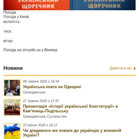
Погода
Погода у
Києві
вологість:
тиск:
вітер:
Погода на
sinoptik.ua
у Вінниці
Новини
Дивитися всі
08 червня 2026 о 16:34
Українська книга на Одещині
Громадянська
27 травня 2026 о 17:37
Презентація «Історії української Конституції» в
Камʼянець-Подільську
Громадянська
,
Суспільство
22 квітня 2026 о 16:17
Чи діждемося ми поваги до українців у воюючій
Україні?