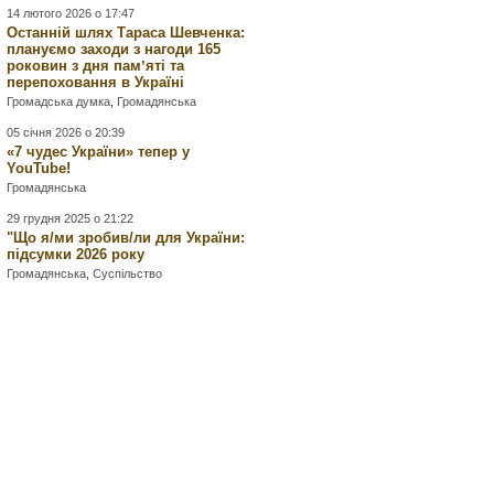
14 лютого 2026 о 17:47
Останній шлях Тараса Шевченка:
плануємо заходи з нагоди 165
роковин з дня памʼяті та
перепоховання в Україні
Громадська думка
,
Громадянська
05 січня 2026 о 20:39
«7 чудес України» тепер у
YouTube!
Громадянська
29 грудня 2025 о 21:22
"Що я/ми зробив/ли для України:
підсумки 2026 року
Громадянська
,
Суспільство