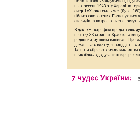
Не залишають байдужими відвідувачі
по вересень 1943 р. у Хоролі на тер
смерті «Хорольська яма» (Дулаг 160)
військовополонених. Експонуються чи
снарядів та патронів, листи-трикутни
Відділ «Етнографія» представляє ду
початку ХХ століття. Красою та вишу
родинний, рушники вишивані. Про ма
домашнього вжитку, знаряддя та вир
Таланти образотворчого мистецтва 
приваблює відвідувачів інтер’єр селя