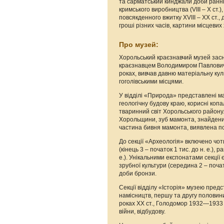
та сарматський кинджали доби ранньо
кримського виробництва (VІІІ – Х ст.
повсякденного вжитку ХVІІІ – ХХ ст.,
гроші різних часів, картини місцевих
Про музей:
Хорольський краєзнавчий музей засно
краєзнавцем Володимиром Павлович
роках, вивчав давню матеріальну ку
гоголівськими місцями.
У відділі «Природа» представлені м
геологічну будову краю, корисні копа
тваринний світ Хорольського району.
Хорольщини, зуб мамонта, знайдений 
частина бивня мамонта, виявлена по
До секції «Археологія» включено чоти
(кінець 3 – початок 1 тис. до н. е.), ра
е.). Унікальними експонатами секції 
зрубної культури (середина 2 – почат
доби бронзи.
Секції відділу «Історія» музею предс
намісництв, першу та другу половини 
роках ХХ ст., Голодомор 1932—1933 ро
війни, відбудову.