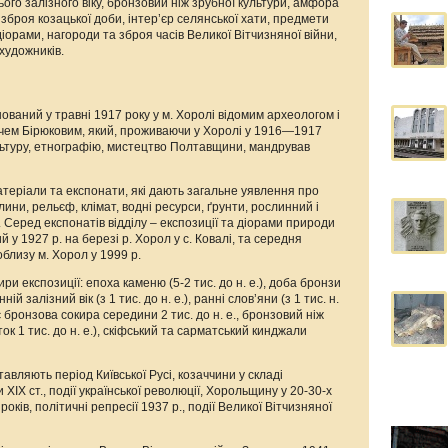
го залізного віку, бронзовий ніж зрубної культури, амфора
), зброя козацької доби, інтер’єр селянської хати, предмети
 діорами, нагороди та зброя часів Великої Вітчизняної війни,
 художників.
ваний у травні 1917 року у м. Хоролі відомим археологом і
ем Бірюковим, який, проживаючи у Хоролі у 1916—1917
льтуру, етнографію, мистецтво Полтавщини, мандрував
атеріали та експонати, які дають загальне уявлення про
лини, рельєф, клімат, водні ресурси, ґрунти, рослинний і
 Серед експонатів відділу – експозиції та діорами природи
у 1927 р. на березі р. Хорол у с. Ковалі, та середня
близу м. Хорол у 1999 р.
ри експозиції: епоха каменю (5-2 тис. до н. е.), доба бронзи
нній залізний вік (з 1 тис. до н. е.), ранні слов’яни (з 1 тис. н.
є бронзова сокира середини 2 тис. до н. е., бронзовий ніж
ок 1 тис. до н. е.), скіфський та сарматський кинджали
тавляють період Київської Русі, козаччини у складі
ХІХ ст., події української революції, Хорольщину у 20-30-х
ків, політичні репресії 1937 р., події Великої Вітчизняної