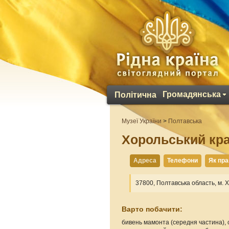
Громадянська
Політична
Музеї України
>
Полтавська
Хорольський кр
Адреса
Телефони
Як пр
37800, Полтавська область, м. Х
Варто побачити:
бивень мамонта (середня частина), с