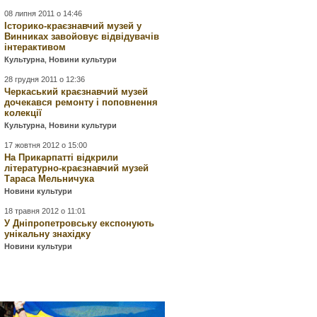
08 липня 2011 о 14:46
Історико-краєзнавчий музей у
Винниках завойовує відвідувачів
інтерактивом
Культурна
,
Новини культури
28 грудня 2011 о 12:36
Черкаський краєзнавчий музей
дочекався ремонту і поповнення
колекції
Культурна
,
Новини культури
17 жовтня 2012 о 15:00
На Прикарпатті відкрили
літературно-краєзнавчий музей
Тараса Мельничука
Новини культури
18 травня 2012 о 11:01
У Дніпропетровську експонують
унікальну знахідку
Новини культури