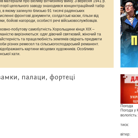
в матеріали про Велику Вітчизняну війну. З вересня 1941 р.
иторії цегельного заводу знаходився концентраційний табір
, в якому загинуло близько 91 тисячі радянських
сленні фронтові документи, солдатські каски, гільзи від
ки, бойові нагороди, особисті речі військовослужбовців.
ховно-побутову самобутність Хорольщини кінця ХІХ –
каністю вирізняються: одяг дівочий святковий, жіночий та
йстерність та працелюбність земляків свідчать предмети
оби різних ремесел та сільськогосподарський реманент.
відображають картини місцевих художників. Особливо
нської хати.
Погода
Погода у
вологість:
тиск:
вітер: