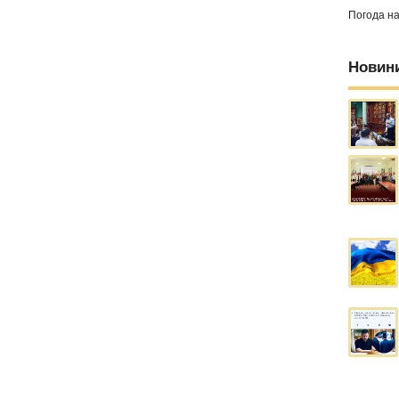
Погода н
Новин