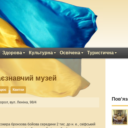
Здорова
Культурна
Освічена
Туристична
аєзнавчий музей
ацює
Квитки
Пов’яз
орол, вул. Леніна, 98/4
окира бронзова бойова середини 2 тис. до н. е., скіфський