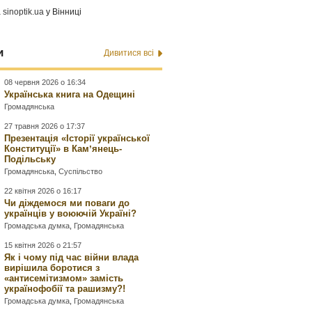
а
sinoptik.ua
у Вінниці
и
Дивитися всі
08 червня 2026 о 16:34
Українська книга на Одещині
Громадянська
27 травня 2026 о 17:37
Презентація «Історії української
Конституції» в Камʼянець-
Подільську
Громадянська
,
Суспільство
22 квітня 2026 о 16:17
Чи діждемося ми поваги до
українців у воюючій Україні?
Громадська думка
,
Громадянська
15 квітня 2026 о 21:57
Як і чому під час війни влада
вирішила боротися з
«антисемітизмом» замість
українофобії та рашизму?!
Громадська думка
,
Громадянська